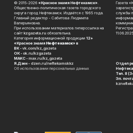
© 2015-2026
«Красное знамя Нефтекамск»
.
Газета 
Общественно-политическая газета городского
зарегист
округа город Нефтекамск. Издаётся с 1965 года.
службы п
Главный редактор - Сабитова Людмила
информац
Валерьяновна.
коммуник
При использовании материалов гиперссылка на
Регистра
сайт
kzgazeta.ru
обязательна.
11.06.2025
Категория информационной продукции
12+
«Красное знамя
Нефтекамск
» в
ВК -
vk.com/kz_gazeta
ОК -
ok.ru/kzgazeta
MAKC -
max.ru/kz_gazeta
Я.Дзен -
dzen.ru/neftekamskkz
Отдел р
Об использовании персональных данных
Нефтек
Тел. 8 (
Эл. почт
kznefte