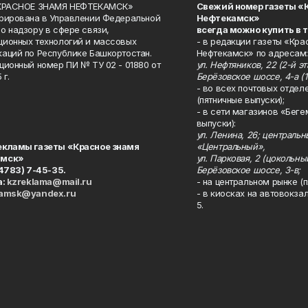
«КРАСНОЕ ЗНАМЯ НЕФТЕКАМСК»
Свежий номер газеты «
рирована в Управлении Федеральной
Нефтекамск»
о надзору в сфере связи,
всегда можно купить в 
ионных технологий и массовых
- в редакции газеты «Кра
аций по Республике Башкортостан.
Нефтекамск» по адресам:
ционный номер ПИ № ТУ 02 - 01880 от
ул. Нефтяников, 22 (2-й эта
 г.
Берёзовское шоссе, 4-а (1
- во всех почтовых отдел
(пятничные выпуски);
- в сети магазинов «Беге
выпуски):
ул. Ленина, 26; централь
екламы газеты «Красное знамя
«Центральный»,
амск»
ул. Парковая, 2 (цокольны
34783) 7-45-35.
Берёзовское шоссе, 3-в;
а:
kzreklama@mail.ru
- на центральном рынке (п
kamsk@yandex.ru
- в киосках на автовокза
5.