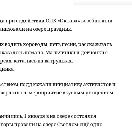
да при содействии ОПК «Октава» возобновили
анизовали на озере праздник.
х водить хороводы, петь песни, рассказывать
оказалось немало. Мальчишки и девчонки с
рсах, катались на ватрушках,
дника.
ьствием поддержали инициативу активистов и
завершилось мероприятие вкусным угощением
чились. 1 января в на озере состоялся
торы провели на озере Светлом ещё одно