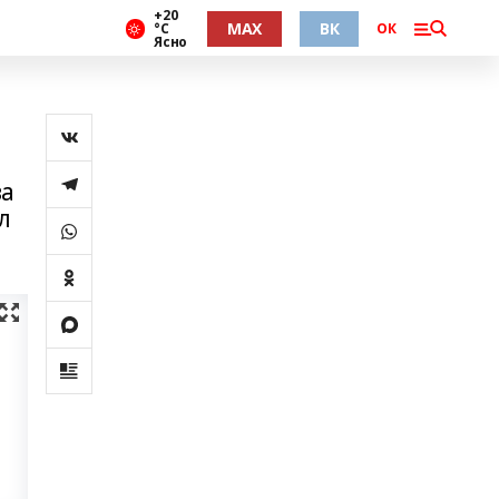
+20
MAX
ВК
°С
ОК
Ясно
ва
л