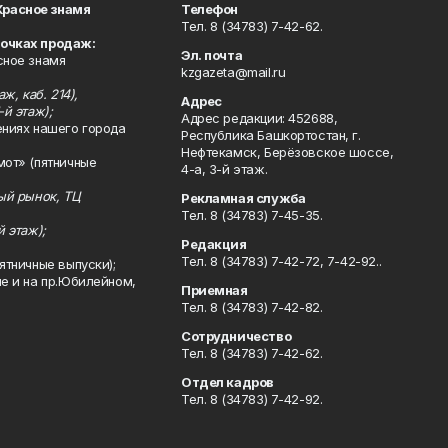
Красное знамя
Телефон
Тел. 8 (34783) 7-42-62.
точках продаж:
Эл. почта
сное знамя
kzgazeta@mail.ru
ж, каб. 214),
Адрес
-й этаж);
Адрес редакции: 452688,
ениях нашего города
Республика Башкортостан, г.
Нефтекамск, Берёзовское шоссе,
мот» (пятничные
4-а, 3-й этаж.
ный рынок, ТЦ
Рекламная служба
Тел. 8 (34783) 7-45-35.
й этаж);
Редакция
Тел. 8 (34783) 7-42-72, 7-42-92..
ятничные выпуски);
ле и на пр.Юбилейном,
Приемная
Тел. 8 (34783) 7-42-82.
Сотрудничество
Тел. 8 (34783) 7-42-62.
Отдел кадров
Тел. 8 (34783) 7-42-92.