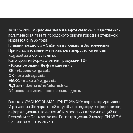
© 2015-2026
«Красное знамя Нефтекамск»
. Общественно-
политическая газета городского округа город Нефтекамск.
Издаётся с 1965 года.
Главный редактор - Сабитова Людмила Валерьяновна.
При использовании материалов гиперссылка на сайт
kzgazeta.ru
обязательна.
Категория информационной продукции
12+
«Красное знамя
Нефтекамск
» в
ВК -
vk.com/kz_gazeta
ОК -
ok.ru/kzgazeta
MAKC -
max.ru/kz_gazeta
Я.Дзен -
dzen.ru/neftekamskkz
Об использовании персональных данных
Газета «КРАСНОЕ ЗНАМЯ НЕФТЕКАМСК» зарегистрирована в
Управлении Федеральной службы по надзору в сфере связи,
информационных технологий и массовых коммуникаций по
Республике Башкортостан. Регистрационный номер ПИ № ТУ
02 - 01880 от 11.06.2025 г.