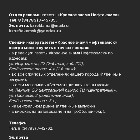
Отдел рекламы газеты «Красное знамя Нефтекамск»
Тел. 8 (34783) 7-45-35.
Эл. почта:
kzreklama@mail.ru
kzneftekamsk@yandex.ru
Свежий номер газеты «Красное знамя Нефтекамск»
всегда можно купить в точках продаж:
- в редакции газеты «Красное знамя Нефтекамск» по
адресам:
ул. Нефтяников, 22 (2-й этаж, каб. 214),
Берёзовское шоссе, 4-а (1-й этаж);
- во всех почтовых отделениях нашего города (пятничные
выпуски);
- в сети магазинов «Бегемот» (пятничные выпуски):
ул. Ленина, 26; центральный рынок, ТЦ «Центральный»,
ул. Парковая, 2 (цокольный этаж);
Берёзовское шоссе, 3-в;
- на центральном рынке (пятничные выпуски);
- в киосках на автовокзале и на пр.Юбилейном, 5.
Телефон
Тел. 8 (34783) 7-42-62.
Эл. почта