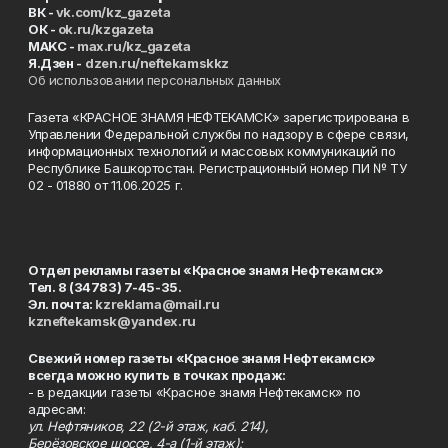
ВК -
vk.com/kz_gazeta
ОК -
ok.ru/kzgazeta
MAKC -
max.ru/kz_gazeta
Я.Дзен -
dzen.ru/neftekamskkz
Об использовании персональных данных
Газета «КРАСНОЕ ЗНАМЯ НЕФТЕКАМСК» зарегистрирована в
Управлении Федеральной службы по надзору в сфере связи,
информационных технологий и массовых коммуникаций по
Республике Башкортостан. Регистрационный номер ПИ № ТУ
02 - 01880 от 11.06.2025 г.
Отдел рекламы газеты «Красное знамя Нефтекамск»
Тел. 8 (34783) 7-45-35.
Эл. почта:
kzreklama@mail.ru
kzneftekamsk@yandex.ru
Свежий номер газеты «Красное знамя Нефтекамск»
всегда можно купить в точках продаж:
- в редакции газеты «Красное знамя Нефтекамск» по
адресам:
ул. Нефтяников, 22 (2-й этаж, каб. 214),
Берёзовское шоссе, 4-а (1-й этаж);