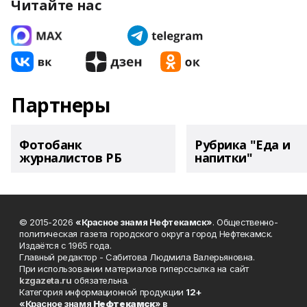
Читайте нас
Партнеры
Фотобанк
Рубрика "Еда и
журналистов РБ
напитки"
© 2015-2026
«Красное знамя Нефтекамск»
. Общественно-
политическая газета городского округа город Нефтекамск.
Издаётся с 1965 года.
Главный редактор - Сабитова Людмила Валерьяновна.
При использовании материалов гиперссылка на сайт
kzgazeta.ru
обязательна.
Категория информационной продукции
12+
«Красное знамя
Нефтекамск
» в