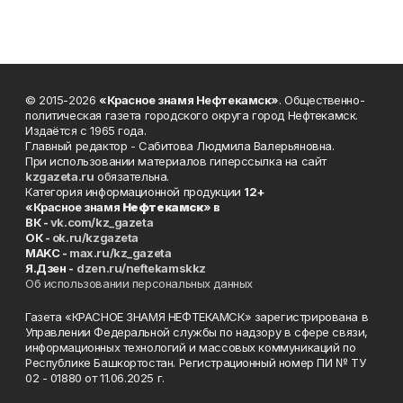
© 2015-2026
«Красное знамя Нефтекамск»
. Общественно-
политическая газета городского округа город Нефтекамск.
Издаётся с 1965 года.
Главный редактор - Сабитова Людмила Валерьяновна.
При использовании материалов гиперссылка на сайт
kzgazeta.ru
обязательна.
Категория информационной продукции
12+
«Красное знамя
Нефтекамск
» в
ВК -
vk.com/kz_gazeta
ОК -
ok.ru/kzgazeta
MAKC -
max.ru/kz_gazeta
Я.Дзен -
dzen.ru/neftekamskkz
Об использовании персональных данных
Газета «КРАСНОЕ ЗНАМЯ НЕФТЕКАМСК» зарегистрирована в
Управлении Федеральной службы по надзору в сфере связи,
информационных технологий и массовых коммуникаций по
Республике Башкортостан. Регистрационный номер ПИ № ТУ
02 - 01880 от 11.06.2025 г.