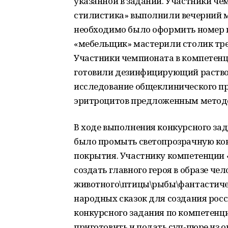
указанной в задании. Участники че
стилистика» выполнили вечерний м
необходимо было оформить номер п
«мебельщик» мастерили столик треу
Участники чемпионата в компетен
готовили дезинфицирующий раство
исследование общеклинического пр
эритроцитов предложенным метод
В ходе выполнения конкурсного за
было промыть светопрозрачную кон
покрытия. Участнику компетенции
создать главного героя в образе че
животного\птицы\рыбы\фантастиче
народных сказок для создания рос
конкурсного задания по компетенц
приготовить и подать суп-пюре из о