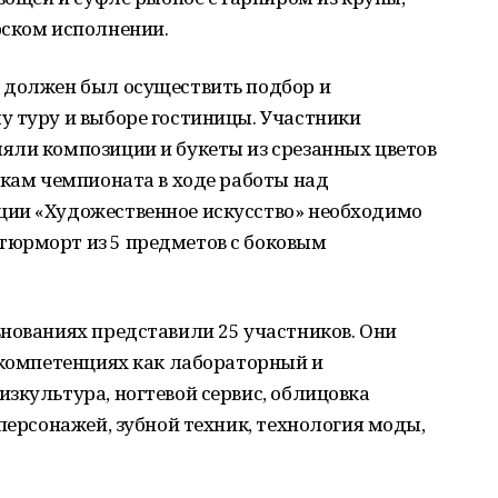
рском исполнении.
 должен был осуществить подбор и
у туру и выборе гостиницы. Участники
яли композиции и букеты из срезанных цветов
икам чемпионата в ходе работы над
ции «Художественное искусство» необходимо
тюрморт из 5 предметов с боковым
нованиях представили 25 участников. Они
 компетенциях как лабораторный и
зкультура, ногтевой сервис, облицовка
персонажей, зубной техник, технология моды,