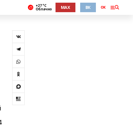
+27 °С
MAX
ВК
ОК
Облачно
й
4