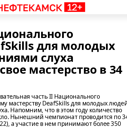
ационального
Skills для молодых
ниями слуха
вое мастерство в 34
овательная часть II Национального
у мастерству DeafSkills для молодых люде
уха. Напомним, что в этом году количество
сло. Нынешний чемпионат проводится по 3
22), а участие в нем принимают более 350