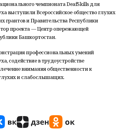
ационального чемпионата DeafSkills для
ха выступили Всероссийское общество глухих
х грантов и Правительства Республики
атор проекта — Центр опережающей
публики Башкортостан.
монстрация профессиональных умений
а, содействие в трудоустройстве
ечение внимания общественности к
глухих и слабослышащих.