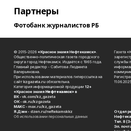
Партнеры
Фотобанк журналистов РБ
© 2015-2026
«Красное знамя Нефтекамск»
.
Газета 
Общественно-политическая газета городского
зарегист
округа город Нефтекамск. Издаётся с 1965 года.
службы п
Главный редактор - Сабитова Людмила
информац
Валерьяновна.
коммуник
При использовании материалов гиперссылка на
Регистра
сайт
kzgazeta.ru
обязательна.
11.06.2025
Категория информационной продукции
12+
«Красное знамя
Нефтекамск
» в
ВК -
vk.com/kz_gazeta
ОК -
ok.ru/kzgazeta
MAKC -
max.ru/kz_gazeta
Я.Дзен -
dzen.ru/neftekamskkz
Отдел р
Об использовании персональных данных
Нефтек
Тел. 8 (
Эл. почт