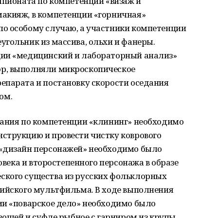
мпионата по компетенции «визаж и
акияж, в компетенции «горничная»
о особому случаю, а участники компетенции
гольник из массива, ольхи и фанеры.
ции «медицинский и лабораторный анализ»
р, выполняли микроскопическое
епарата и постановку скорости оседания
ом.
дания по компетенции «клининг» необходимо
струкцию и провести чистку коврового
 «дизайн персонажей» необходимо было
ловека и второстепенного персонажа в образе
ского существа из русских фольклорных
сийского мультфильма. В ходе выполнения
ии «поварское дело» необходимо было
вощей и суфле рыбное с гарниром из крупы,