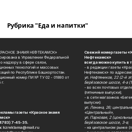
Рубрика "Еда и напитки"
«КРАСНОЕ ЗНАМЯ НЕФТЕКАМСК»
Свежий номер газеты «
рирована в Управлении Федеральной
Нефтекамск»
о надзору в сфере связи,
всегда можно купить в 
ионных технологий и массовых
- в редакции газеты «Кра
аций по Республике Башкортостан.
Нефтекамск» по адресам:
ционный номер ПИ № ТУ 02 - 01880 от
ул. Нефтяников, 22 (2-й эта
 г.
Берёзовское шоссе, 4-а (1
- во всех почтовых отдел
(пятничные выпуски);
- в сети магазинов «Беге
выпуски):
ул. Ленина, 26; централь
екламы газеты «Красное знамя
«Центральный»,
амск»
ул. Парковая, 2 (цокольны
34783) 7-45-35.
Берёзовское шоссе, 3-в;
а:
kzreklama@mail.ru
- на центральном рынке (п