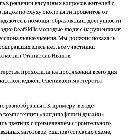
ть в решении насущных вопросов жителей с
алидов по слуху около пяти процентов от
уждаются в помощи, образовании, доступности
щадке DeafSkills молодые люди с нарушениями
офессиональные умения. Мы должны показать
Проигравших здесь нет, все участники
отметил Станислав Иванов.
терства проходили на протяжении всего дня
ких колледжей. Оценивали мастерство
 разнообразные. К примеру, в ходе
по компетенции «ландшафтный дизайн»
ать цветник с применением строительного
вянных заготовок, спилов) согласно схеме,