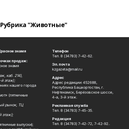
Рубрика "Животные"
Красное знамя
Телефон
Тел. 8 (34783) 7-42-62.
точках продаж:
Эл. почта
сное знамя
kzgazeta@mail.ru
ж, каб. 214),
Адрес
-й этаж);
Адрес редакции: 452688,
ениях нашего города
Республика Башкортостан, г.
Нефтекамск, Берёзовское шоссе,
мот» (пятничные
4-а, 3-й этаж.
ный рынок, ТЦ
Рекламная служба
Тел. 8 (34783) 7-45-35.
й этаж);
Редакция
Тел. 8 (34783) 7-42-72, 7-42-92..
ятничные выпуски);