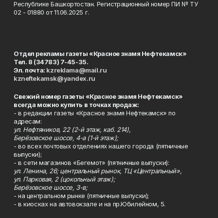
Республике Башкортостан. Регистрационный номер ПИ № ТУ
02 - 01880 от 11.06.2025 г.
Отдел рекламы газеты «Красное знамя Нефтекамск»
Тел. 8 (34783) 7-45-35.
Эл. почта:
kzreklama@mail.ru
kzneftekamsk@yandex.ru
Свежий номер газеты «Красное знамя Нефтекамск»
всегда можно купить в точках продаж:
- в редакции газеты «Красное знамя Нефтекамск» по
адресам:
ул. Нефтяников, 22 (2-й этаж, каб. 214),
Берёзовское шоссе, 4-а (1-й этаж);
- во всех почтовых отделениях нашего города (пятничные
выпуски);
- в сети магазинов «Бегемот» (пятничные выпуски):
ул. Ленина, 26; центральный рынок, ТЦ «Центральный»,
ул. Парковая, 2 (цокольный этаж);
Берёзовское шоссе, 3-в;
- на центральном рынке (пятничные выпуски);
- в киосках на автовокзале и на пр.Юбилейном, 5.