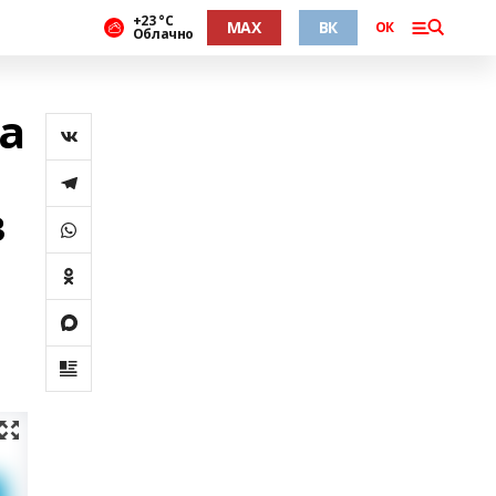
+23 °С
MAX
ВК
ОК
Облачно
а
в