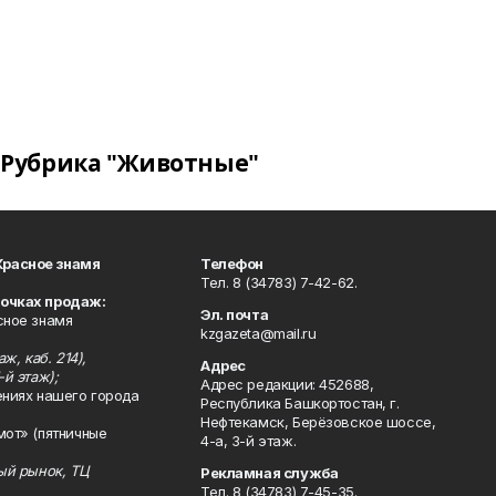
Рубрика "Животные"
Красное знамя
Телефон
Тел. 8 (34783) 7-42-62.
точках продаж:
Эл. почта
сное знамя
kzgazeta@mail.ru
ж, каб. 214),
Адрес
-й этаж);
Адрес редакции: 452688,
ениях нашего города
Республика Башкортостан, г.
Нефтекамск, Берёзовское шоссе,
мот» (пятничные
4-а, 3-й этаж.
ный рынок, ТЦ
Рекламная служба
Тел. 8 (34783) 7-45-35.