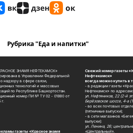
Рубрика "Еда и напитки"
«КРАСНОЕ ЗНАМЯ НЕФТЕКАМСК»
Свежий номер газеты «
рирована в Управлении Федеральной
Нефтекамск»
о надзору в сфере связи,
всегда можно купить в 
ионных технологий и массовых
- в редакции газеты «Кра
аций по Республике Башкортостан.
Нефтекамск» по адресам:
ционный номер ПИ № ТУ 02 - 01880 от
ул. Нефтяников, 22 (2-й эта
 г.
Берёзовское шоссе, 4-а (1
- во всех почтовых отдел
(пятничные выпуски);
- в сети магазинов «Беге
выпуски):
ул. Ленина, 26; централь
екламы газеты «Красное знамя
«Центральный»,