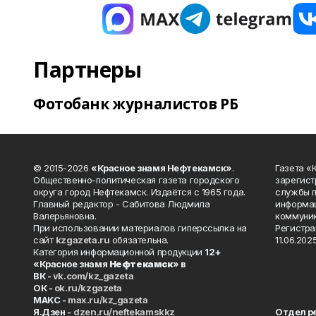
Партнеры
Фотобанк журналистов РБ
© 2015-2026
«Красное знамя Нефтекамск»
.
Газета 
Общественно-политическая газета городского
зарегист
округа город Нефтекамск. Издаётся с 1965 года.
службы п
Главный редактор - Сабитова Людмила
информац
Валерьяновна.
коммуник
При использовании материалов гиперссылка на
Регистра
сайт
kzgazeta.ru
обязательна.
11.06.2025
Категория информационной продукции
12+
«Красное знамя
Нефтекамск
» в
ВК -
vk.com/kz_gazeta
ОК -
ok.ru/kzgazeta
MAKC -
max.ru/kz_gazeta
Я.Дзен -
dzen.ru/neftekamskkz
Отдел р