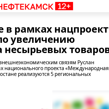
е в рамках нацпроект
 по увеличению
а несырьевых товаро
 внешнеэкономическим связям Руслан
ках национального проекта «Международная
тостане реализуются 5 региональных