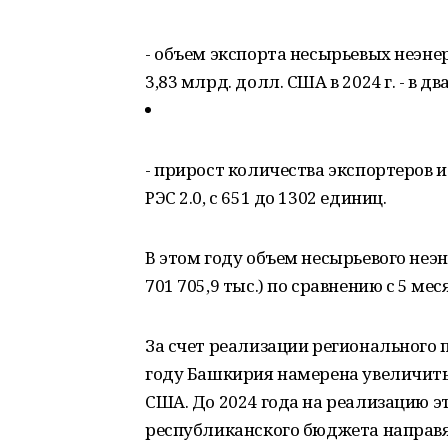
- объем экспорта несырьевых неэнер
3,83 млрд. долл. США в 2024 г. - в два
- прирост количества экспортеров 
РЭС 2.0, с 651 до 1302 единиц.
В этом году объем несырьевого неэн
701 705,9 тыс.) по сравнению с 5 ме
За счет реализации регионального п
году Башкирия намерена увеличить
США. До 2024 года на реализацию э
республиканского бюджета направя