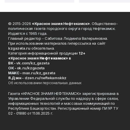
© 2015-2026
«Красное знамя Нефтекамск»
. Общественно-
политическая газета городского округа город Нефтекамск.
Издаётся с 1965 года.
Главный редактор - Сабитова Людмила Валерьяновна.
При использовании материалов гиперссылка на сайт
kzgazeta.ru
обязательна.
Категория информационной продукции
12+
«Красное знамя
Нефтекамск
» в
ВК -
vk.com/kz_gazeta
ОК -
ok.ru/kzgazeta
MAKC -
max.ru/kz_gazeta
Я.Дзен -
dzen.ru/neftekamskkz
Об использовании персональных данных
Газета «КРАСНОЕ ЗНАМЯ НЕФТЕКАМСК» зарегистрирована в
Управлении Федеральной службы по надзору в сфере связи,
информационных технологий и массовых коммуникаций по
Республике Башкортостан. Регистрационный номер ПИ № ТУ
02 - 01880 от 11.06.2025 г.