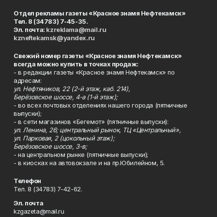
Отдел рекламы газеты «Красное знамя Нефтекамск»
Тел. 8 (34783) 7-45-35.
Эл. почта:
kzreklama@mail.ru
kzneftekamsk@yandex.ru
Свежий номер газеты «Красное знамя Нефтекамск»
всегда можно купить в точках продаж:
- в редакции газеты «Красное знамя Нефтекамск» по
адресам:
ул. Нефтяников, 22 (2-й этаж, каб. 214),
Берёзовское шоссе, 4-а (1-й этаж);
- во всех почтовых отделениях нашего города (пятничные
выпуски);
- в сети магазинов «Бегемот» (пятничные выпуски):
ул. Ленина, 26; центральный рынок, ТЦ «Центральный»,
ул. Парковая, 2 (цокольный этаж);
Берёзовское шоссе, 3-в;
- на центральном рынке (пятничные выпуски);
- в киосках на автовокзале и на пр.Юбилейном, 5.
Телефон
Тел. 8 (34783) 7-42-62.
Эл. почта
kzgazeta@mail.ru