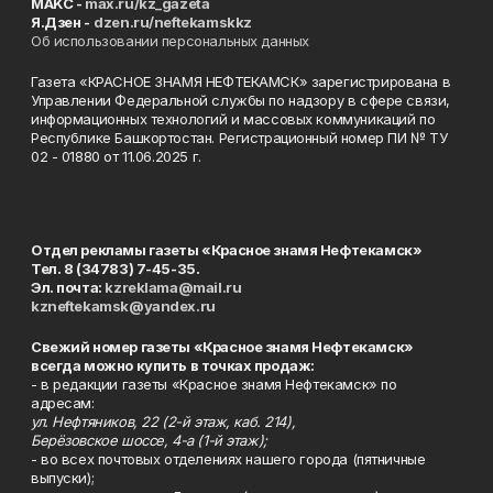
MAKC -
max.ru/kz_gazeta
Я.Дзен -
dzen.ru/neftekamskkz
Об использовании персональных данных
Газета «КРАСНОЕ ЗНАМЯ НЕФТЕКАМСК» зарегистрирована в
Управлении Федеральной службы по надзору в сфере связи,
информационных технологий и массовых коммуникаций по
Республике Башкортостан. Регистрационный номер ПИ № ТУ
02 - 01880 от 11.06.2025 г.
Отдел рекламы газеты «Красное знамя Нефтекамск»
Тел. 8 (34783) 7-45-35.
Эл. почта:
kzreklama@mail.ru
kzneftekamsk@yandex.ru
Свежий номер газеты «Красное знамя Нефтекамск»
всегда можно купить в точках продаж:
- в редакции газеты «Красное знамя Нефтекамск» по
адресам:
ул. Нефтяников, 22 (2-й этаж, каб. 214),
Берёзовское шоссе, 4-а (1-й этаж);
- во всех почтовых отделениях нашего города (пятничные
выпуски);