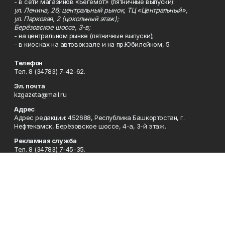
- в сети магазинов «Бегемот» (пятничные выпуски):
ул. Ленина, 26; центральный рынок, ТЦ «Центральный»,
ул. Парковая, 2 (цокольный этаж);
Берёзовское шоссе, 3-в;
- на центральном рынке (пятничные выпуски);
- в киосках на автовокзале и на пр.Юбилейном, 5.
Телефон
Тел. 8 (34783) 7-42-62.
Эл. почта
kzgazeta@mail.ru
Адрес
Адрес редакции: 452688, Республика Башкортостан, г.
Нефтекамск, Берёзовское шоссе, 4-а, 3-й этаж.
Рекламная служба
Тел. 8 (34783) 7-45-35.
Редакция
Тел. 8 (34783) 7-42-72, 7-42-92..
Приемная
Тел. 8 (34783) 7-42-82.
Сотрудничество
Тел. 8 (34783) 7-42-62.