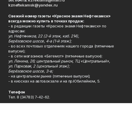
kzneftekamsk@yandex.ru
Свежий номер газеты «Красное знамя Нефтекамск»
всегда можно купить в точках продаж:
- в редакции газеты «Красное знамя Нефтекамск» по
адресам:
ул. Нефтяников, 22 (2-й этаж, каб. 214),
Берёзовское шоссе, 4-а (1-й этаж);
- во всех почтовых отделениях нашего города (пятничные
выпуски);
- в сети магазинов «Бегемот» (пятничные выпуски):
ул. Ленина, 26; центральный рынок, ТЦ «Центральный»,
ул. Парковая, 2 (цокольный этаж);
Берёзовское шоссе, 3-в;
- на центральном рынке (пятничные выпуски);
- в киосках на автовокзале и на пр.Юбилейном, 5.
Телефон
Тел. 8 (34783) 7-42-62.
Эл. почта
kzgazeta@mail.ru
Адрес
Адрес редакции: 452688, Республика Башкортостан, г.
Нефтекамск, Берёзовское шоссе, 4-а, 3-й этаж.