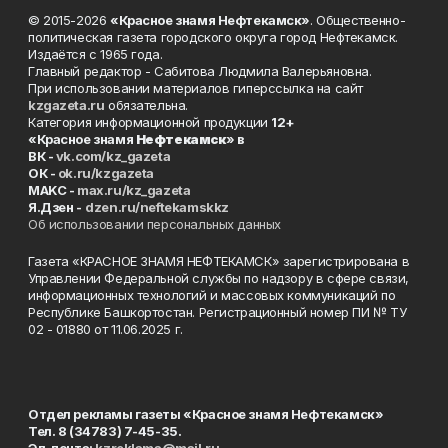
© 2015-2026
«Красное знамя Нефтекамск»
. Общественно-
политическая газета городского округа город Нефтекамск.
Издаётся с 1965 года.
Главный редактор - Сабитова Людмила Валерьяновна.
При использовании материалов гиперссылка на сайт
kzgazeta.ru
обязательна.
Категория информационной продукции
12+
«Красное знамя
Нефтекамск
» в
ВК -
vk.com/kz_gazeta
ОК -
ok.ru/kzgazeta
MAKC -
max.ru/kz_gazeta
Я.Дзен -
dzen.ru/neftekamskkz
Об использовании персональных данных
Газета «КРАСНОЕ ЗНАМЯ НЕФТЕКАМСК» зарегистрирована в
Управлении Федеральной службы по надзору в сфере связи,
информационных технологий и массовых коммуникаций по
Республике Башкортостан. Регистрационный номер ПИ № ТУ
02 - 01880 от 11.06.2025 г.
Отдел рекламы газеты «Красное знамя Нефтекамск»
Тел. 8 (34783) 7-45-35.
Эл. почта:
kzreklama@mail.ru