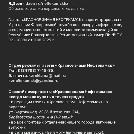
Я.Дзен -
dzen.ru/neftekamskkz
Об использовании персональных данных
Газета «КРАСНОЕ ЗНАМЯ НЕФТЕКАМСК» зарегистрирована в
Управлении Федеральной службы по надзору в сфере связи,
информационных технологий и массовых коммуникаций по
Республике Башкортостан. Регистрационный номер ПИ № ТУ
02 - 01880 от 11.06.2025 г.
Отдел рекламы газеты «Красное знамя Нефтекамск»
Тел. 8 (34783) 7-45-35.
Эл. почта:
kzreklama@mail.ru
kzneftekamsk@yandex.ru
Свежий номер газеты «Красное знамя Нефтекамск»
всегда можно купить в точках продаж:
- в редакции газеты «Красное знамя Нефтекамск» по
адресам:
ул. Нефтяников, 22 (2-й этаж, каб. 214),
Берёзовское шоссе, 4-а (1-й этаж);
- во всех почтовых отделениях нашего города (пятничные
выпуски);
- в сети магазинов «Бегемот» (пятничные выпуски):