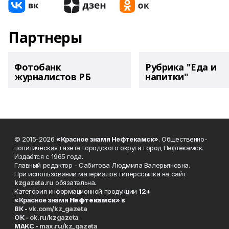
Партнеры
Фотобанк
Рубрика "Еда и
журналистов РБ
напитки"
© 2015-2026
«Красное знамя Нефтекамск»
. Общественно-
политическая газета городского округа город Нефтекамск.
Издаётся с 1965 года.
Главный редактор - Сабитова Людмила Валерьяновна.
При использовании материалов гиперссылка на сайт
kzgazeta.ru
обязательна.
Категория информационной продукции
12+
«Красное знамя
Нефтекамск
» в
ВК -
vk.com/kz_gazeta
ОК -
ok.ru/kzgazeta
MAKC -
max.ru/kz_gazeta