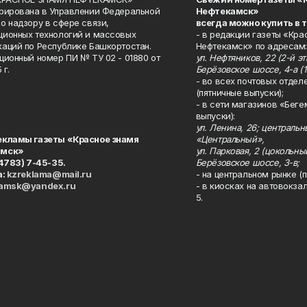
рирована в Управлении Федеральной
Нефтекамск»
о надзору в сфере связи,
всегда можно купить в 
ионных технологий и массовых
- в редакции газеты «Кра
аций по Республике Башкортостан.
Нефтекамск» по адресам:
ционный номер ПИ № ТУ 02 - 01880 от
ул. Нефтяников, 22 (2-й эта
 г.
Берёзовское шоссе, 4-а (1
- во всех почтовых отдел
(пятничные выпуски);
- в сети магазинов «Беге
выпуски):
ул. Ленина, 26; централь
екламы газеты «Красное знамя
«Центральный»,
амск»
ул. Парковая, 2 (цокольны
34783) 7-45-35.
Берёзовское шоссе, 3-в;
а:
kzreklama@mail.ru
- на центральном рынке (п
kamsk@yandex.ru
- в киосках на автовокза
5.