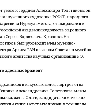
ет умом и сердцем Александра Толстикова: он
й заслуженного художника РСФСР, народного
ареевича Нурмухаметова, стажировался в
Российской академии художеств, народного
н Сергея Борисовича Краснова. На
лстиков был руководителем музейно-
ентра Архива РАН и членом Совета по музейно-
ьного агентства научных организаций РФ.
Кто здесь изображен?
удожников и искусствоведов, портрет отца
Генриха Александровича Толстикова, мамы
имика, жены Ольги, кандидата химических
внучки Арины. Портреты друзей, в том числе