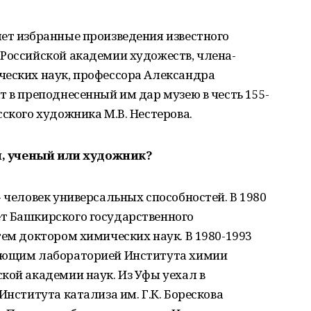
ет избранные произведения известного
Российской академии художеств, члена-
ческих наук, профессора Александра
т в преподнесенный им дар музею в честь 155-
сского художника М.В. Нестерова.
ин, ученый или художник?
- человек универсальных способностей. В 1980
т Башкирского государственного
тем доктором химических наук. В 1980-1993
дующим лабораторией Института химии
кой академии наук. Из Уфы уехал в
Института катализа им. Г.К. Борескова