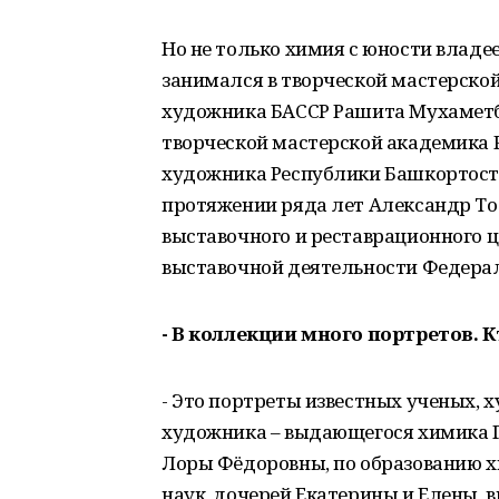
Но не только химия с юности владе
занимался в творческой мастерско
художника БАССР Рашита Мухаметб
творческой мастерской академика 
художника Республики Башкортоста
протяжении ряда лет Александр То
выставочного и реставрационного ц
выставочной деятельности Федерал
- В коллекции много портретов. 
- Это портреты известных ученых, х
художника – выдающегося химика 
Лоры Фёдоровны, по образованию х
наук, дочерей Екатерины и Елены, 