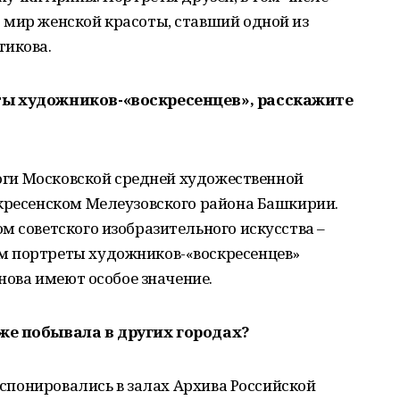
 мир женской красоты, ставший одной из
тикова.
ты художников-«воскресенцев», расскажите
агоги Московской средней художественной
скресенском Мелеузовского района Башкирии.
м советского изобразительного искусства –
м портреты художников-«воскресенцев»
унова имеют особое значение.
же побывала в других городах?
экспонировались в залах Архива Российской