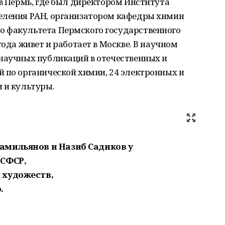
 в Пермь, где был директором Института
еления РАН, организатором кафедры химии
 факультета Пермского государственного
года живет и работает в Москве. В научном
 научных публикаций в отечественных и
 по органической химии, 24 электронных и
 и культуры.
амильянов и Назиб Садиков у
РСФСР,
 художеств,
.