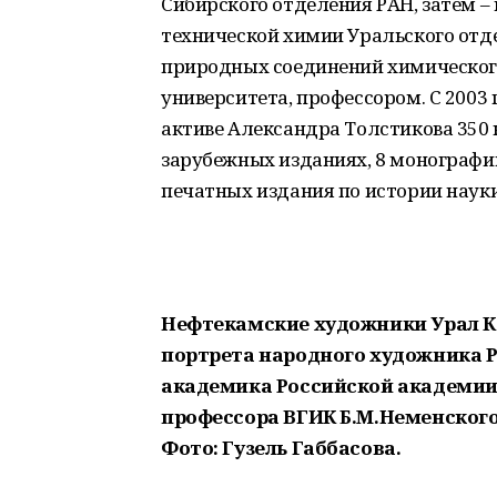
Сибирского отделения РАН, затем –
технической химии Уральского отд
природных соединений химического
университета, профессором. С 2003 
активе Александра Толстикова 350
зарубежных изданиях, 8 монографий
печатных издания по истории науки
Нефтекамские художники Урал К
портрета народного художника 
академика Российской академии
профессора ВГИК Б.М.Неменского
Фото: Гузель Габбасова.