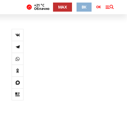
+21 °С
MAX
ВК
ОК
Облачно