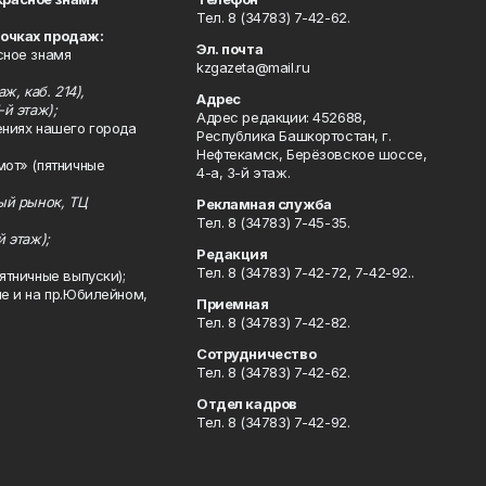
Тел. 8 (34783) 7-42-62.
точках продаж:
Эл. почта
сное знамя
kzgazeta@mail.ru
ж, каб. 214),
Адрес
-й этаж);
Адрес редакции: 452688,
ениях нашего города
Республика Башкортостан, г.
Нефтекамск, Берёзовское шоссе,
мот» (пятничные
4-а, 3-й этаж.
ный рынок, ТЦ
Рекламная служба
Тел. 8 (34783) 7-45-35.
й этаж);
Редакция
Тел. 8 (34783) 7-42-72, 7-42-92..
ятничные выпуски);
ле и на пр.Юбилейном,
Приемная
Тел. 8 (34783) 7-42-82.
Сотрудничество
Тел. 8 (34783) 7-42-62.
Отдел кадров
Тел. 8 (34783) 7-42-92.