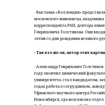
- Выставка «Коллекция» представля
московского живописца, академика 
корреспондента РАН, доктора хими
Генриховича Толстикова. Они входя
летия со дня рождения великого ру
- Так кто же он, автор этих карт
- Александр Генрихович Толстиков 
году окончил химический факульте
университета, стал кандидатом, за
годах работал сотрудником, заве
Уфимского научного центра Российс
Новосибирск, где возглавлял отдел 