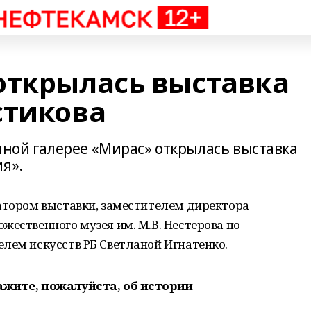
открылась выставка
стикова
нной галерее «Мирас» открылась выставка
я».
ратором выставки, заместителем директора
жественного музея им. М.В. Нестерова по
лем искусств РБ Светланой Игнатенко.
ажите, пожалуйста, об истории