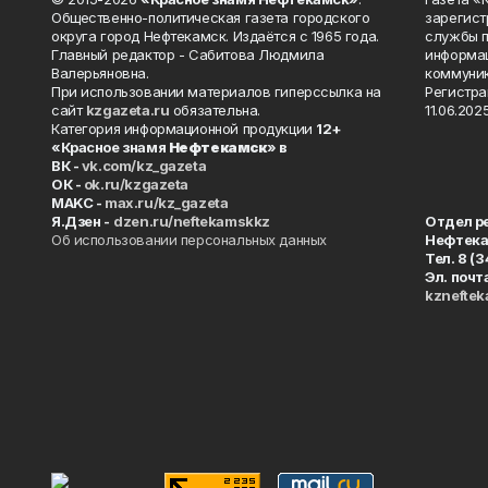
Общественно-политическая газета городского
зарегист
округа город Нефтекамск. Издаётся с 1965 года.
службы п
Главный редактор - Сабитова Людмила
информац
Валерьяновна.
коммуник
При использовании материалов гиперссылка на
Регистра
сайт
kzgazeta.ru
обязательна.
11.06.2025
Категория информационной продукции
12+
«Красное знамя
Нефтекамск
» в
ВК -
vk.com/kz_gazeta
ОК -
ok.ru/kzgazeta
MAKC -
max.ru/kz_gazeta
Я.Дзен -
dzen.ru/neftekamskkz
Отдел р
Об использовании персональных данных
Нефтек
Тел. 8 (
Эл. почт
kznefte