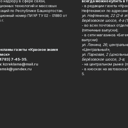
о надзору в сфере связи,
всегда можно купить в 
ионных технологий и массовых
- в редакции газеты «Кра
аций по Республике Башкортостан.
Нефтекамск» по адресам:
ционный номер ПИ № ТУ 02 - 01880 от
ул. Нефтяников, 22 (2-й эта
 г.
Берёзовское шоссе, 4-а (1
- во всех почтовых отдел
(пятничные выпуски);
- в сети магазинов «Беге
выпуски):
ул. Ленина, 26; централь
екламы газеты «Красное знамя
«Центральный»,
амск»
ул. Парковая, 2 (цокольны
34783) 7-45-35.
Берёзовское шоссе, 3-в;
а:
kzreklama@mail.ru
- на центральном рынке (п
kamsk@yandex.ru
- в киосках на автовокза
5.