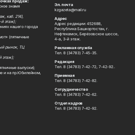
точках продаж:
Эл. почта
сное знамя
kzgazeta@mail.ru
ж, каб. 214),
Адрес
-й этаж);
Адрес редакции: 452688,
ениях нашего города
Республика Башкортостан, г.
Нефтекамск, Берёзовское шоссе,
мот» (пятничные
4-а, 3-й этаж.
ный рынок, ТЦ
Рекламная служба
Тел. 8 (34783) 7-45-35.
й этаж);
Редакция
Тел. 8 (34783) 7-42-72, 7-42-92..
ятничные выпуски);
ле и на пр.Юбилейном,
Приемная
Тел. 8 (34783) 7-42-82.
Сотрудничество
Тел. 8 (34783) 7-42-62.
Отдел кадров
Тел. 8 (34783) 7-42-92.