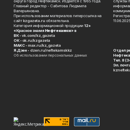
округа город Нефтекамск. Издаётся с 1965 года.
службы п
Главный редактор - Сабитова Людмила
информац
Валерьяновна.
коммуник
При использовании материалов гиперссылка на
Регистра
сайт
kzgazeta.ru
обязательна.
11.06.2025
Категория информационной продукции
12+
«Красное знамя
Нефтекамск
» в
ВК -
vk.com/kz_gazeta
ОК -
ok.ru/kzgazeta
MAKC -
max.ru/kz_gazeta
Я.Дзен -
dzen.ru/neftekamskkz
Отдел р
Об использовании персональных данных
Нефтек
Тел. 8 (
Эл. почт
kznefte