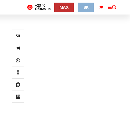
+23 °С
MAX
ВК
ОК
Облачно