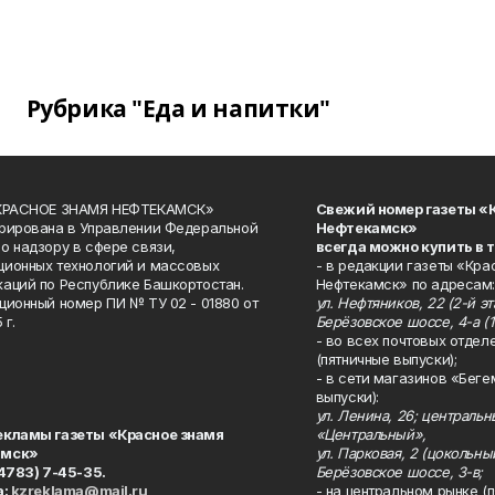
Рубрика "Еда и напитки"
«КРАСНОЕ ЗНАМЯ НЕФТЕКАМСК»
Свежий номер газеты «
рирована в Управлении Федеральной
Нефтекамск»
о надзору в сфере связи,
всегда можно купить в 
ионных технологий и массовых
- в редакции газеты «Кра
аций по Республике Башкортостан.
Нефтекамск» по адресам:
ционный номер ПИ № ТУ 02 - 01880 от
ул. Нефтяников, 22 (2-й эта
 г.
Берёзовское шоссе, 4-а (1
- во всех почтовых отдел
(пятничные выпуски);
- в сети магазинов «Беге
выпуски):
ул. Ленина, 26; централь
екламы газеты «Красное знамя
«Центральный»,
амск»
ул. Парковая, 2 (цокольны
34783) 7-45-35.
Берёзовское шоссе, 3-в;
а:
kzreklama@mail.ru
- на центральном рынке (п