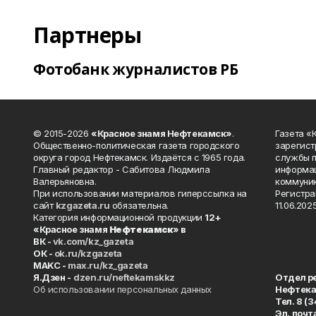
Партнеры
Фотобанк журналистов РБ
© 2015-2026
«Красное знамя Нефтекамск»
.
Газета 
Общественно-политическая газета городского
зарегист
округа город Нефтекамск. Издаётся с 1965 года.
службы п
Главный редактор - Сабитова Людмила
информац
Валерьяновна.
коммуник
При использовании материалов гиперссылка на
Регистра
сайт
kzgazeta.ru
обязательна.
11.06.2025
Категория информационной продукции
12+
«Красное знамя
Нефтекамск
» в
ВК -
vk.com/kz_gazeta
ОК -
ok.ru/kzgazeta
MAKC -
max.ru/kz_gazeta
Я.Дзен -
dzen.ru/neftekamskkz
Отдел р
Об использовании персональных данных
Нефтек
Тел. 8 (
Эл. почт