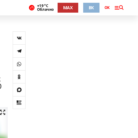
+19 °С
MAX
ВК
ОК
Облачно
к
0