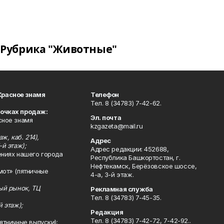
Рубрика "Животные"
Красное знамя
Телефон
Тел. 8 (34783) 7-42-62.
точках продаж:
Эл. почта
сное знамя
kzgazeta@mail.ru
ж, каб. 214),
Адрес
-й этаж);
Адрес редакции: 452688,
ениях нашего города
Республика Башкортостан, г.
Нефтекамск, Берёзовское шоссе,
мот» (пятничные
4-а, 3-й этаж.
ный рынок, ТЦ
Рекламная служба
Тел. 8 (34783) 7-45-35.
й этаж);
Редакция
Тел. 8 (34783) 7-42-72, 7-42-92..
ятничные выпуски);