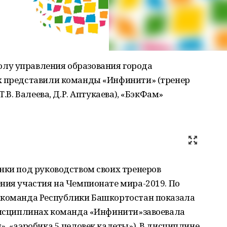
лу управления образования города
х представили команды «Инфинити» (тренер
Т.В. Валеева, Д.Р. Аптукаева), «БэкФам»
нки под руководством своих тренеров
ния участия на Чемпионате мира-2019. По
 команда Республики Башкортостан показала
 дисциплинах команда «Инфинити»завоевала
», «аэробика 5 человек кадеты»). В дисциплине