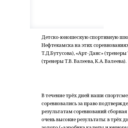
Детско-юношескую спортивную шко
Нефтекамска на этих соревнования
Т.Д.Бутусова), «Арт-Данс» (тренеры 
(тренеры Т.В. Валеева, К.А. Валеева).
В течение трёх дней наши спортсме
соревновались за право подтвержде
результатам соревнований сборная
очень высокие результаты: в трёх
золото («аэробика кадеты и юниоры