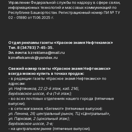
Управлении Федеральной службы по надзору в сфере связи,
информационных технологий и массовых коммуникаций по
Республике Башкортостан. Регистрационный номер ПИ № ТУ
02 - 01880 от 11.06.2025 г.
Отдел рекламы газеты «Красное знамя Нефтекамск»
Тел. 8 (34783) 7-45-35.
Эл. почта:
kzreklama@mail.ru
kzneftekamsk@yandex.ru
Свежий номер газеты «Красное знамя Нефтекамск»
всегда можно купить в точках продаж:
- в редакции газеты «Красное знамя Нефтекамск» по
адресам:
ул. Нефтяников, 22 (2-й этаж, каб. 214),
Берёзовское шоссе, 4-а (1-й этаж);
- во всех почтовых отделениях нашего города (пятничные
выпуски);
- в сети магазинов «Бегемот» (пятничные выпуски):
ул. Ленина, 26; центральный рынок, ТЦ «Центральный»,
ул. Парковая, 2 (цокольный этаж);
Берёзовское шоссе, 3-в;
- на центральном рынке (пятничные выпуски);