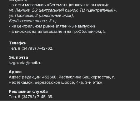
- в сети магазинов «Бегемот» (пятничные выпуски):
ул. Ленина, 26; центральный рынок, ТЦ «Центральный»,
ул. Парковая, 2 (цокольный этаж);
Берёзовское шоссе, 3-в;
- на центральном рынке (пятничные выпуски);
- в киосках на автовокзале и на пр.Юбилейном, 5.
Телефон
Тел. 8 (34783) 7-42-62.
Эл. почта
kzgazeta@mail.ru
Адрес
Адрес редакции: 452688, Республика Башкортостан, г.
Нефтекамск, Берёзовское шоссе, 4-а, 3-й этаж.
Рекламная служба
Тел. 8 (34783) 7-45-35.
Редакция
Тел. 8 (34783) 7-42-72, 7-42-92..
Приемная
Тел. 8 (34783) 7-42-82.
Сотрудничество
Тел. 8 (34783) 7-42-62.