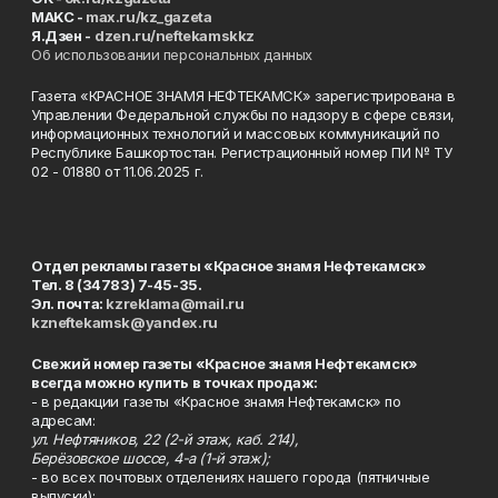
MAKC -
max.ru/kz_gazeta
Я.Дзен -
dzen.ru/neftekamskkz
Об использовании персональных данных
Газета «КРАСНОЕ ЗНАМЯ НЕФТЕКАМСК» зарегистрирована в
Управлении Федеральной службы по надзору в сфере связи,
информационных технологий и массовых коммуникаций по
Республике Башкортостан. Регистрационный номер ПИ № ТУ
02 - 01880 от 11.06.2025 г.
Отдел рекламы газеты «Красное знамя Нефтекамск»
Тел. 8 (34783) 7-45-35.
Эл. почта:
kzreklama@mail.ru
kzneftekamsk@yandex.ru
Свежий номер газеты «Красное знамя Нефтекамск»
всегда можно купить в точках продаж:
- в редакции газеты «Красное знамя Нефтекамск» по
адресам:
ул. Нефтяников, 22 (2-й этаж, каб. 214),
Берёзовское шоссе, 4-а (1-й этаж);
- во всех почтовых отделениях нашего города (пятничные
выпуски);