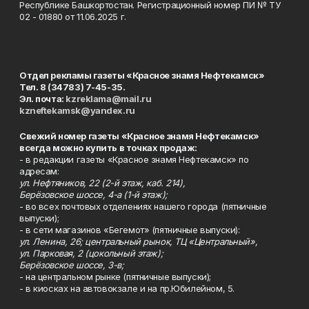
Республике Башкортостан. Регистрационный номер ПИ № ТУ
02 - 01880 от 11.06.2025 г.
Отдел рекламы газеты «Красное знамя Нефтекамск»
Тел. 8 (34783) 7-45-35.
Эл. почта:
kzreklama@mail.ru
kzneftekamsk@yandex.ru
Свежий номер газеты «Красное знамя Нефтекамск»
всегда можно купить в точках продаж:
- в редакции газеты «Красное знамя Нефтекамск» по
адресам:
ул. Нефтяников, 22 (2-й этаж, каб. 214),
Берёзовское шоссе, 4-а (1-й этаж);
- во всех почтовых отделениях нашего города (пятничные
выпуски);
- в сети магазинов «Бегемот» (пятничные выпуски):
ул. Ленина, 26; центральный рынок, ТЦ «Центральный»,
ул. Парковая, 2 (цокольный этаж);
Берёзовское шоссе, 3-в;
- на центральном рынке (пятничные выпуски);
- в киосках на автовокзале и на пр.Юбилейном, 5.