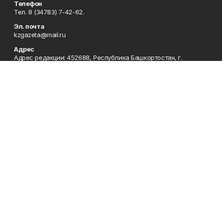
Телефон
Тел. 8 (34783) 7-42-62.
Эл. почта
kzgazeta@mail.ru
Адрес
Адрес редакции: 452688, Республика Башкортостан, г.
Нефтекамск, Берёзовское шоссе, 4-а, 3-й этаж.
Рекламная служба
Тел. 8 (34783) 7-45-35.
Редакция
Тел. 8 (34783) 7-42-72, 7-42-92..
Приемная
Тел. 8 (34783) 7-42-82.
Сотрудничество
Тел. 8 (34783) 7-42-62.
Отдел кадров
Тел. 8 (34783) 7-42-92.