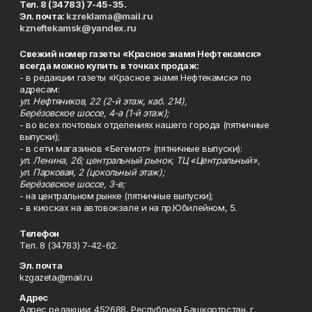
Тел. 8 (34783) 7-45-35.
Эл. почта:
kzreklama@mail.ru
kzneftekamsk@yandex.ru
Свежий номер газеты «Красное знамя Нефтекамск»
всегда можно купить в точках продаж:
- в редакции газеты «Красное знамя Нефтекамск» по
адресам:
ул. Нефтяников, 22 (2-й этаж, каб. 214),
Берёзовское шоссе, 4-а (1-й этаж);
- во всех почтовых отделениях нашего города (пятничные
выпуски);
- в сети магазинов «Бегемот» (пятничные выпуски):
ул. Ленина, 26; центральный рынок, ТЦ «Центральный»,
ул. Парковая, 2 (цокольный этаж);
Берёзовское шоссе, 3-в;
- на центральном рынке (пятничные выпуски);
- в киосках на автовокзале и на пр.Юбилейном, 5.
Телефон
Тел. 8 (34783) 7-42-62.
Эл. почта
kzgazeta@mail.ru
Адрес
Адрес редакции: 452688, Республика Башкортостан, г.