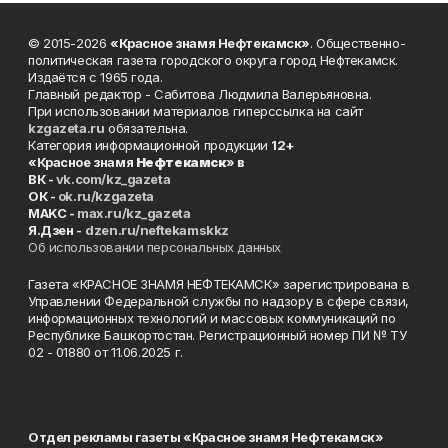
© 2015-2026
«Красное знамя Нефтекамск»
. Общественно-
политическая газета городского округа город Нефтекамск.
Издаётся с 1965 года.
Главный редактор - Сабитова Людмила Валерьяновна.
При использовании материалов гиперссылка на сайт
kzgazeta.ru
обязательна.
Категория информационной продукции
12+
«Красное знамя
Нефтекамск
» в
ВК -
vk.com/kz_gazeta
ОК -
ok.ru/kzgazeta
MAKC -
max.ru/kz_gazeta
Я.Дзен -
dzen.ru/neftekamskkz
Об использовании персональных данных
Газета «КРАСНОЕ ЗНАМЯ НЕФТЕКАМСК» зарегистрирована в
Управлении Федеральной службы по надзору в сфере связи,
информационных технологий и массовых коммуникаций по
Республике Башкортостан. Регистрационный номер ПИ № ТУ
02 - 01880 от 11.06.2025 г.
Отдел рекламы газеты «Красное знамя Нефтекамск»