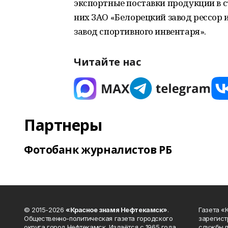
экспортные поставки продукции в с
них ЗАО «Белорецкий завод рессор 
завод спортивного инвентаря».
Читайте нас
Партнеры
Фотобанк журналистов РБ
© 2015-2026
«Красное знамя Нефтекамск»
.
Газета 
Общественно-политическая газета городского
зарегист
округа город Нефтекамск. Издаётся с 1965 года.
службы п