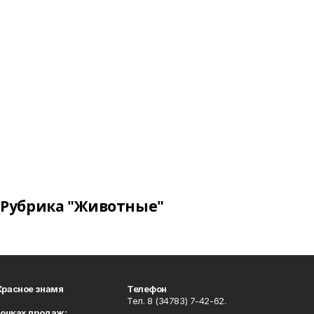
Рубрика "Животные"
Красное знамя
Телефон
Тел. 8 (34783) 7-42-62.
точках продаж: