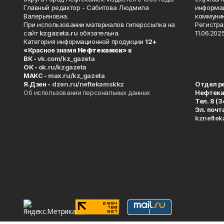
Главный редактор - Сабитова Людмила
информац
Валерьяновна.
коммуник
При использовании материалов гиперссылка на
Регистра
сайт
kzgazeta.ru
обязательна.
11.06.2025
Категория информационной продукции
12+
«Красное знамя
Нефтекамск
» в
ВК -
vk.com/kz_gazeta
ОК -
ok.ru/kzgazeta
MAKC -
max.ru/kz_gazeta
Я.Дзен -
dzen.ru/neftekamskkz
Отдел р
Об использовании персональных данных
Нефтек
Тел. 8 (
Эл. почт
kznefte