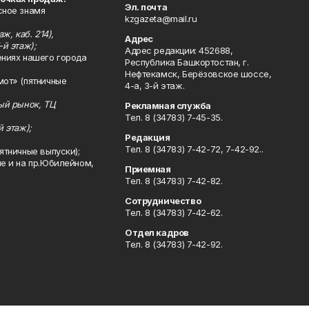
Эл. почта
сное знамя
kzgazeta@mail.ru
ж, каб. 214),
Адрес
-й этаж);
Адрес редакции: 452688,
ениях нашего города
Республика Башкортостан, г.
Нефтекамск, Берёзовское шоссе,
мот» (пятничные
4-а, 3-й этаж.
ный рынок, ТЦ
Рекламная служба
Тел. 8 (34783) 7-45-35.
й этаж);
Редакция
Тел. 8 (34783) 7-42-72, 7-42-92..
ятничные выпуски);
ле и на пр.Юбилейном,
Приемная
Тел. 8 (34783) 7-42-82.
Сотрудничество
Тел. 8 (34783) 7-42-62.
Отдел кадров
Тел. 8 (34783) 7-42-92.