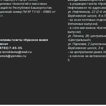
ионных технологий и массовых
- в редакции газеты «Кра
аций по Республике Башкортостан.
Нефтекамск» по адресам:
ционный номер ПИ № ТУ 02 - 01880 от
ул. Нефтяников, 22 (2-й эта
 г.
Берёзовское шоссе, 4-а (1
- во всех почтовых отдел
(пятничные выпуски);
- в сети магазинов «Беге
выпуски):
ул. Ленина, 26; централь
екламы газеты «Красное знамя
«Центральный»,
амск»
ул. Парковая, 2 (цокольны
34783) 7-45-35.
Берёзовское шоссе, 3-в;
а:
kzreklama@mail.ru
- на центральном рынке (п
kamsk@yandex.ru
- в киосках на автовокза
5.