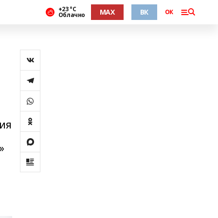
+23 °С
MAX
ВК
ОК
Облачно
ция
»