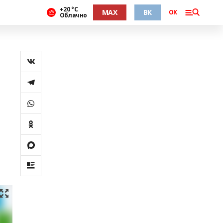
+20 °С
MAX
ВК
ОК
Облачно