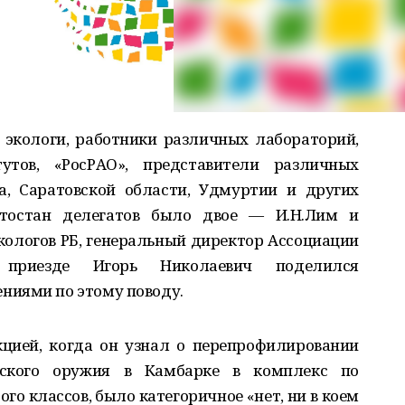
 экологи, работники различных лабораторий,
тутов, «РосРАО», представители различных
а, Саратовской области, Удмуртии и других
ртостан делегатов было двое — И.Н.Лим и
экологов РБ, генеральный директор Ассоциации
о приезде Игорь Николаевич поделился
ниями по этому поводу.
кцией, когда он узнал о перепрофилировании
ского оружия в Камбарке в комплекс по
ого классов, было категоричное «нет, ни в коем