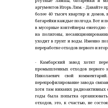
ртутные лампы, батарейки и мн
аргументов Игорь Лим. - Давайте 
более 40 тысяч квартир и домов, 
батарейки каждые полгода. Вот и п
в мусорные контейнеры ежегодно -
на полигоны, несанкционированн
уходит в грунт и воды. Именно по
переработке отходов первого и вто
- Камбарский завод хотят пере
промышленных отходов первого и 
Николаевич свой комментари
перепрофилирование завода связан
хотя там никаких радиоактивных о
годы была попытка организоват
отходов, это, к счастью, не сост