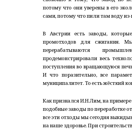
потому что они уверены в его эко
сами, потому что пили там воду из-
В Австрии есть заводы, которы
промотходов для сжигания. М
перерабатываются промышл
продемонстрировали весь технол
поступления во вращающуюся печь
И что поразительно, все параме
муниципалитет. То есть жёсткий кон
Как признался И.Н.Лим, на примере 
подобные заводы по переработке от
все эти отходы мы сегодня выкидыва
на наше здоровье. При строительст