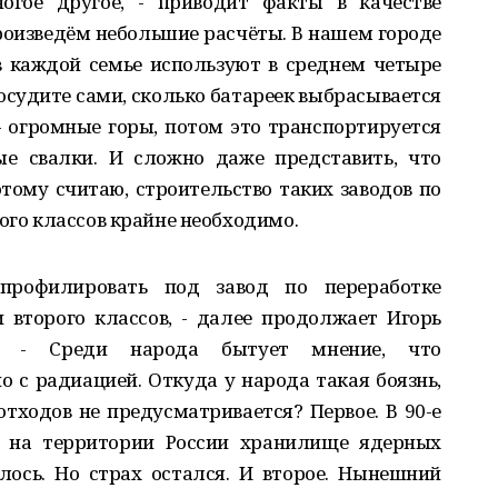
огое другое, - приводит факты в качестве
произведём небольшие расчёты. В нашем городе
в каждой семье используют в среднем четыре
осудите сами, сколько батареек выбрасывается
 огромные горы, потом это транспортируется
ые свалки. И сложно даже представить, что
этому считаю, строительство таких заводов по
рого классов крайне необходимо.
профилировать под завод по переработке
второго классов, - далее продолжает Игорь
й. - Среди народа бытует мнение, что
о с радиацией. Откуда у народа такая боязнь,
тходов не предусматривается? Первое. В 90-е
ь на территории России хранилище ядерных
оялось. Но страх остался. И второе. Нынешний