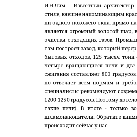
И.Н.Лим. - Известный архитектор
стиле, внешне напоминающим красо
ни одного похожего окна, прямо н
является огромный золотой шар, 
очистки отходящих газов. Промы
там построен завод, который перер
бытовых отходов, 125 тысяч тон
четыре вращающиеся печи и две 
сжигания составляет 800 градусов
но отвечает всем нормам и требо
специалисты рекомендуют совреме
1200-1250 градусов. Поэтому хотело
такие печи). В итоге - только в
шламонакопители. Обратите вниман
происходит сейчас у нас.