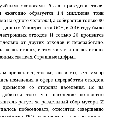
учёными-экологами была приведена такая
и ежегодно образуется 1,4 миллиона тонн
а на одного человека), а собирается только 90
 по данным Университета ООН, в 2016 году было
лектронных отходов. И только 20 процентов
тдельно от других отходов и переработано.
ь на полигонах, в том числе и на полигонах
анных свалках. Страшные цифры...
нам признались, так же, как и мы, весь мусор
ись изменения в сфере переработки отходов,
, домыслов со стороны населения. Но на
добиться того, что население полностью
итель ратует за раздельный сбор мусора. И
алось побеседовать, относятся совершенно
ереработке ТКО расположен в центре города,