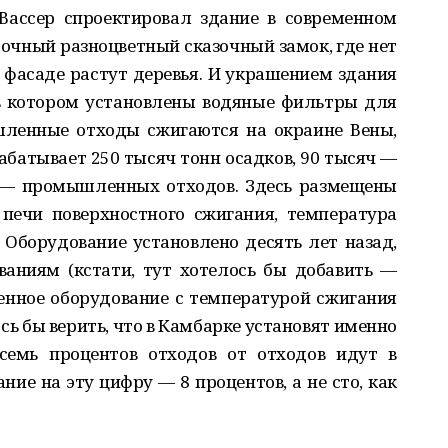
 Вассер спроектировал здание в современном
чный разноцветный сказочный замок, где нет
а фасаде растут деревья. И украшением здания
в котором установлены водяные фильтры для
шленные отходы сжигаются на окраине Вены,
абатывает 250 тысяч тонн осадков, 90 тысяч —
н — промышленных отходов. Здесь размещены
печи поверхностного сжигания, температура
. Оборудование установлено десять лет назад,
ваниям (кстати, тут хотелось бы добавить —
нное оборудование с температурой сжигания
сь бы верить, что в Камбарке установят именно
осемь процентов отходов от отходов идут в
ие на эту цифру — 8 процентов, а не сто, как