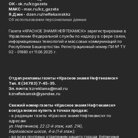
ОК -
ok.ru/kzgazeta
MAKC -
max.ru/kz_gazeta
Я.Дзен -
dzen.ru/neftekamskkz
Об использовании персональных данных
Газета «КРАСНОЕ ЗНАМЯ НЕФТЕКАМСК» зарегистрирована в
Управлении Федеральной службы по надзору в сфере связи,
информационных технологий и массовых коммуникаций по
Республике Башкортостан. Регистрационный номер ПИ № ТУ
02 - 01880 от 11.06.2025 г.
Отдел рекламы газеты «Красное знамя Нефтекамск»
Тел. 8 (34783) 7-45-35.
Эл. почта:
kzreklama@mail.ru
kzneftekamsk@yandex.ru
Свежий номер газеты «Красное знамя Нефтекамск»
всегда можно купить в точках продаж:
- в редакции газеты «Красное знамя Нефтекамск» по
адресам:
ул. Нефтяников, 22 (2-й этаж, каб. 214),
Берёзовское шоссе, 4-а (1-й этаж);
- во всех почтовых отделениях нашего города (пятничные