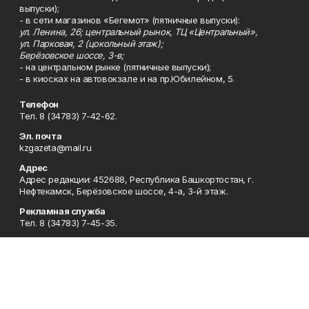
выпуски);
- в сети магазинов «Бегемот» (пятничные выпуски):
ул. Ленина, 26; центральный рынок, ТЦ «Центральный»,
ул. Парковая, 2 (цокольный этаж);
Берёзовское шоссе, 3-в;
- на центральном рынке (пятничные выпуски);
- в киосках на автовокзале и на пр.Юбилейном, 5.
Телефон
Тел. 8 (34783) 7-42-62.
Эл. почта
kzgazeta@mail.ru
Адрес
Адрес редакции: 452688, Республика Башкортостан, г.
Нефтекамск, Берёзовское шоссе, 4-а, 3-й этаж.
Рекламная служба
Тел. 8 (34783) 7-45-35.
Редакция
Тел. 8 (34783) 7-42-72, 7-42-92..
Приемная
Тел. 8 (34783) 7-42-82.
Сотрудничество