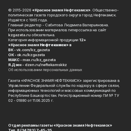
© 2015-2026
«Красное знамя Нефтекамск»
. Общественно-
политическая газета городского округа город Нефтекамск.
Издаётся с 1965 года.
Главный редактор - Сабитова Людмила Валерьяновна.
При использовании материалов гиперссылка на сайт
kzgazeta.ru
обязательна.
Категория информационной продукции
12+
«Красное знамя
Нефтекамск
» в
ВК -
vk.com/kz_gazeta
ОК -
ok.ru/kzgazeta
MAKC -
max.ru/kz_gazeta
Я.Дзен -
dzen.ru/neftekamskkz
Об использовании персональных данных
Газета «КРАСНОЕ ЗНАМЯ НЕФТЕКАМСК» зарегистрирована в
Управлении Федеральной службы по надзору в сфере связи,
информационных технологий и массовых коммуникаций по
Республике Башкортостан. Регистрационный номер ПИ № ТУ
02 - 01880 от 11.06.2025 г.
Отдел рекламы газеты «Красное знамя Нефтекамск»
Тел. 8 (34783) 7-45-35.