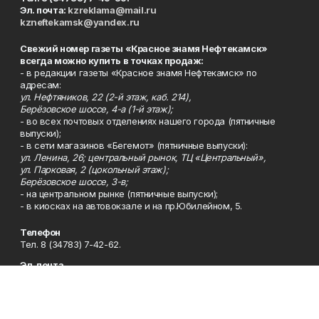
Эл. почта:
kzreklama@mail.ru
kzneftekamsk@yandex.ru
Свежий номер газеты «Красное знамя Нефтекамск»
всегда можно купить в точках продаж:
- в редакции газеты «Красное знамя Нефтекамск» по
адресам:
ул. Нефтяников, 22 (2-й этаж, каб. 214),
Берёзовское шоссе, 4-а (1-й этаж);
- во всех почтовых отделениях нашего города (пятничные
выпуски);
- в сети магазинов «Бегемот» (пятничные выпуски):
ул. Ленина, 26; центральный рынок, ТЦ «Центральный»,
ул. Парковая, 2 (цокольный этаж);
Берёзовское шоссе, 3-в;
- на центральном рынке (пятничные выпуски);
- в киосках на автовокзале и на пр.Юбилейном, 5.
Телефон
Тел. 8 (34783) 7-42-62.
Эл. почта
kzgazeta@mail.ru
Адрес
Адрес редакции: 452688, Республика Башкортостан, г.