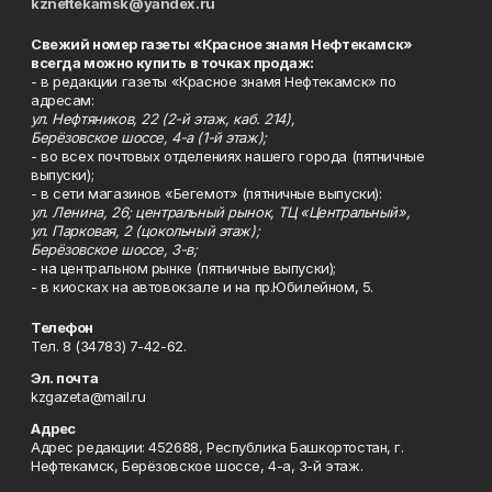
kzneftekamsk@yandex.ru
Свежий номер газеты «Красное знамя Нефтекамск»
всегда можно купить в точках продаж:
- в редакции газеты «Красное знамя Нефтекамск» по
адресам:
ул. Нефтяников, 22 (2-й этаж, каб. 214),
Берёзовское шоссе, 4-а (1-й этаж);
- во всех почтовых отделениях нашего города (пятничные
выпуски);
- в сети магазинов «Бегемот» (пятничные выпуски):
ул. Ленина, 26; центральный рынок, ТЦ «Центральный»,
ул. Парковая, 2 (цокольный этаж);
Берёзовское шоссе, 3-в;
- на центральном рынке (пятничные выпуски);
- в киосках на автовокзале и на пр.Юбилейном, 5.
Телефон
Тел. 8 (34783) 7-42-62.
Эл. почта
kzgazeta@mail.ru
Адрес
Адрес редакции: 452688, Республика Башкортостан, г.
Нефтекамск, Берёзовское шоссе, 4-а, 3-й этаж.