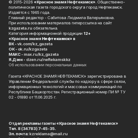
© 2015-2026
«Красное знамя Нефтекамск»
. Общественно-
политическая газета городского округа город Нефтекамск.
Издаётся с 1965 года.
Главный редактор - Сабитова Людмила Валерьяновна.
При использовании материалов гиперссылка на сайт
kzgazeta.ru
обязательна.
Категория информационной продукции
12+
«Красное знамя
Нефтекамск
» в
ВК -
vk.com/kz_gazeta
ОК -
ok.ru/kzgazeta
MAKC -
max.ru/kz_gazeta
Я.Дзен -
dzen.ru/neftekamskkz
Об использовании персональных данных
Газета «КРАСНОЕ ЗНАМЯ НЕФТЕКАМСК» зарегистрирована в
Управлении Федеральной службы по надзору в сфере связи,
информационных технологий и массовых коммуникаций по
Республике Башкортостан. Регистрационный номер ПИ № ТУ
02 - 01880 от 11.06.2025 г.
Отдел рекламы газеты «Красное знамя Нефтекамск»
Тел. 8 (34783) 7-45-35.
Эл. почта:
kzreklama@mail.ru