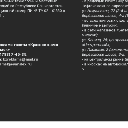
ионных технологий и массовых
- в редакции газеты «Кра
аций по Республике Башкортостан.
Нефтекамск» по адресам:
ционный номер ПИ № ТУ 02 - 01880 от
ул. Нефтяников, 22 (2-й эта
 г.
Берёзовское шоссе, 4-а (1
- во всех почтовых отдел
(пятничные выпуски);
- в сети магазинов «Беге
выпуски):
ул. Ленина, 26; централь
екламы газеты «Красное знамя
«Центральный»,
амск»
ул. Парковая, 2 (цокольны
34783) 7-45-35.
Берёзовское шоссе, 3-в;
а:
kzreklama@mail.ru
- на центральном рынке (п
kamsk@yandex.ru
- в киосках на автовокза
5.