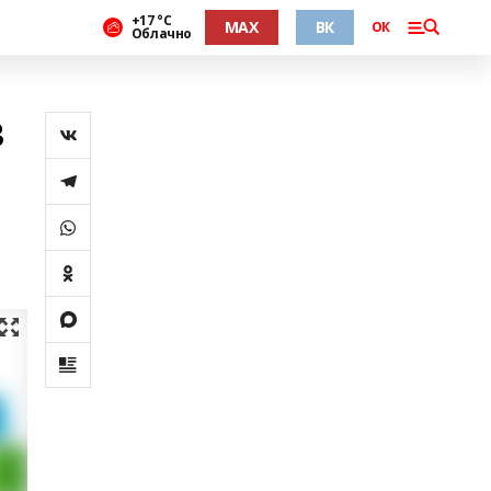
+17 °С
MAX
ВК
ОК
Облачно
в