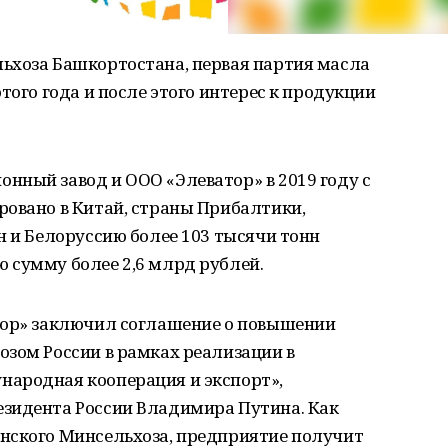
ьхоза Башкортостана, первая партия масла
того года и после этого интерес к продукции
нный завод и ООО «Элеватор» в 2019 году с
ровано в Китай, страны Прибалтики,
н и Белоруссию более 103 тысячи тонн
 сумму более 2,6 млрд рублей.
тор» заключил соглашение о повышении
озом России в рамках реализации в
ародная кооперация и экспорт»,
зидента России Владимира Путина. Как
нского Минсельхоза, предприятие получит