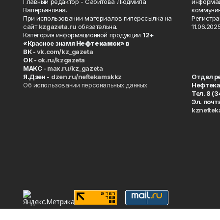
Главный редактор - Сабитова Людмила
информац
Валерьяновна.
коммуник
При использовании материалов гиперссылка на
Регистра
сайт
kzgazeta.ru
обязательна.
11.06.2025
Категория информационной продукции
12+
«Красное знамя
Нефтекамск
» в
ВК -
vk.com/kz_gazeta
ОК -
ok.ru/kzgazeta
MAKC -
max.ru/kz_gazeta
Я.Дзен -
dzen.ru/neftekamskkz
Отдел р
Об использовании персональных данных
Нефтек
Тел. 8 (
Эл. почт
kznefte