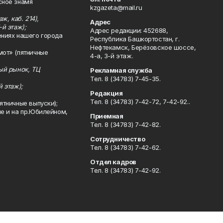
сное знамя
kzgazeta@mail.ru
ж, каб. 214),
Адрес
-й этаж);
Адрес редакции: 452688,
ениях нашего города
Республика Башкортостан, г.
Нефтекамск, Берёзовское шоссе,
мот» (пятничные
4-а, 3-й этаж.
ный рынок, ТЦ
Рекламная служба
Тел. 8 (34783) 7-45-35.
й этаж);
Редакция
Тел. 8 (34783) 7-42-72, 7-42-92..
ятничные выпуски);
ле и на пр.Юбилейном,
Приемная
Тел. 8 (34783) 7-42-82.
Сотрудничество
Тел. 8 (34783) 7-42-62.
Отдел кадров
Тел. 8 (34783) 7-42-92.