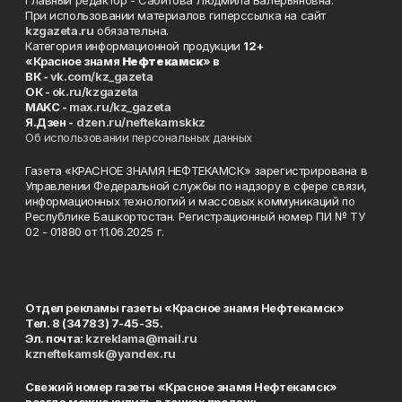
Главный редактор - Сабитова Людмила Валерьяновна.
При использовании материалов гиперссылка на сайт
kzgazeta.ru
обязательна.
Категория информационной продукции
12+
«Красное знамя
Нефтекамск
» в
ВК -
vk.com/kz_gazeta
ОК -
ok.ru/kzgazeta
MAKC -
max.ru/kz_gazeta
Я.Дзен -
dzen.ru/neftekamskkz
Об использовании персональных данных
Газета «КРАСНОЕ ЗНАМЯ НЕФТЕКАМСК» зарегистрирована в
Управлении Федеральной службы по надзору в сфере связи,
информационных технологий и массовых коммуникаций по
Республике Башкортостан. Регистрационный номер ПИ № ТУ
02 - 01880 от 11.06.2025 г.
Отдел рекламы газеты «Красное знамя Нефтекамск»
Тел. 8 (34783) 7-45-35.
Эл. почта:
kzreklama@mail.ru
kzneftekamsk@yandex.ru
Свежий номер газеты «Красное знамя Нефтекамск»