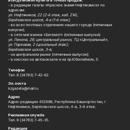
всегда можно купить в точках продаж:
- в редакции газеты «Красное знамя Нефтекамск» по
адресам:
ул. Нефтяников, 22 (2-й этаж, каб. 214),
Берёзовское шоссе, 4-а (1-й этаж);
- во всех почтовых отделениях нашего города (пятничные
выпуски);
- в сети магазинов «Бегемот» (пятничные выпуски):
ул. Ленина, 26; центральный рынок, ТЦ «Центральный»,
ул. Парковая, 2 (цокольный этаж);
Берёзовское шоссе, 3-в;
- на центральном рынке (пятничные выпуски);
- в киосках на автовокзале и на пр.Юбилейном, 5.
Телефон
Тел. 8 (34783) 7-42-62.
Эл. почта
kzgazeta@mail.ru
Адрес
Адрес редакции: 452688, Республика Башкортостан, г.
Нефтекамск, Берёзовское шоссе, 4-а, 3-й этаж.
Рекламная служба
Тел. 8 (34783) 7-45-35.
Редакция