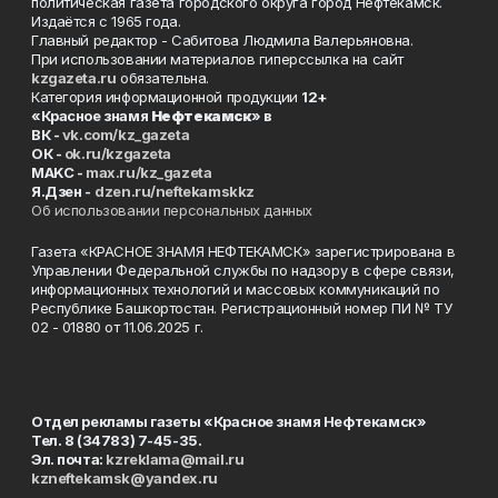
политическая газета городского округа город Нефтекамск.
Издаётся с 1965 года.
Главный редактор - Сабитова Людмила Валерьяновна.
При использовании материалов гиперссылка на сайт
kzgazeta.ru
обязательна.
Категория информационной продукции
12+
«Красное знамя
Нефтекамск
» в
ВК -
vk.com/kz_gazeta
ОК -
ok.ru/kzgazeta
MAKC -
max.ru/kz_gazeta
Я.Дзен -
dzen.ru/neftekamskkz
Об использовании персональных данных
Газета «КРАСНОЕ ЗНАМЯ НЕФТЕКАМСК» зарегистрирована в
Управлении Федеральной службы по надзору в сфере связи,
информационных технологий и массовых коммуникаций по
Республике Башкортостан. Регистрационный номер ПИ № ТУ
02 - 01880 от 11.06.2025 г.
Отдел рекламы газеты «Красное знамя Нефтекамск»
Тел. 8 (34783) 7-45-35.
Эл. почта:
kzreklama@mail.ru
kzneftekamsk@yandex.ru