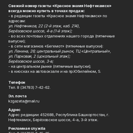
Свежий номер газеты «Красное знамя Нефтекамск»
всегда можно купить в точках продаж:
- в редакции газеты «Красное знамя Нефтекамск» по
адресам:
ул. Нефтяников, 22 (2-й этаж, каб. 214),
Берёзовское шоссе, 4-а (1-й этаж);
- во всех почтовых отделениях нашего города (пятничные
выпуски);
- в сети магазинов «Бегемот» (пятничные выпуски):
ул. Ленина, 26; центральный рынок, ТЦ «Центральный»,
ул. Парковая, 2 (цокольный этаж);
Берёзовское шоссе, 3-в;
- на центральном рынке (пятничные выпуски);
- в киосках на автовокзале и на пр.Юбилейном, 5.
Телефон
Тел. 8 (34783) 7-42-62.
Эл. почта
kzgazeta@mail.ru
Адрес
Адрес редакции: 452688, Республика Башкортостан, г.
Нефтекамск, Берёзовское шоссе, 4-а, 3-й этаж.
Рекламная служба