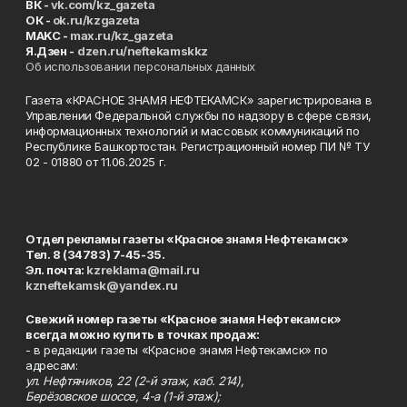
ВК -
vk.com/kz_gazeta
ОК -
ok.ru/kzgazeta
MAKC -
max.ru/kz_gazeta
Я.Дзен -
dzen.ru/neftekamskkz
Об использовании персональных данных
Газета «КРАСНОЕ ЗНАМЯ НЕФТЕКАМСК» зарегистрирована в
Управлении Федеральной службы по надзору в сфере связи,
информационных технологий и массовых коммуникаций по
Республике Башкортостан. Регистрационный номер ПИ № ТУ
02 - 01880 от 11.06.2025 г.
Отдел рекламы газеты «Красное знамя Нефтекамск»
Тел. 8 (34783) 7-45-35.
Эл. почта:
kzreklama@mail.ru
kzneftekamsk@yandex.ru
Свежий номер газеты «Красное знамя Нефтекамск»
всегда можно купить в точках продаж:
- в редакции газеты «Красное знамя Нефтекамск» по
адресам:
ул. Нефтяников, 22 (2-й этаж, каб. 214),
Берёзовское шоссе, 4-а (1-й этаж);