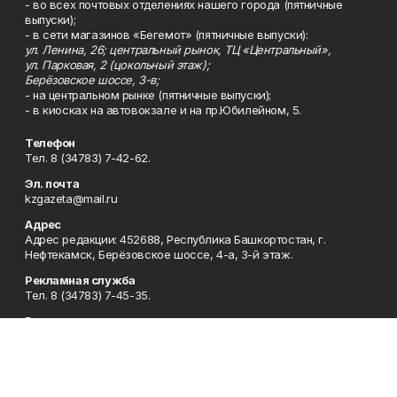
- во всех почтовых отделениях нашего города (пятничные
выпуски);
- в сети магазинов «Бегемот» (пятничные выпуски):
ул. Ленина, 26; центральный рынок, ТЦ «Центральный»,
ул. Парковая, 2 (цокольный этаж);
Берёзовское шоссе, 3-в;
- на центральном рынке (пятничные выпуски);
- в киосках на автовокзале и на пр.Юбилейном, 5.
Телефон
Тел. 8 (34783) 7-42-62.
Эл. почта
kzgazeta@mail.ru
Адрес
Адрес редакции: 452688, Республика Башкортостан, г.
Нефтекамск, Берёзовское шоссе, 4-а, 3-й этаж.
Рекламная служба
Тел. 8 (34783) 7-45-35.
Редакция
Тел. 8 (34783) 7-42-72, 7-42-92..
Приемная
Тел. 8 (34783) 7-42-82.