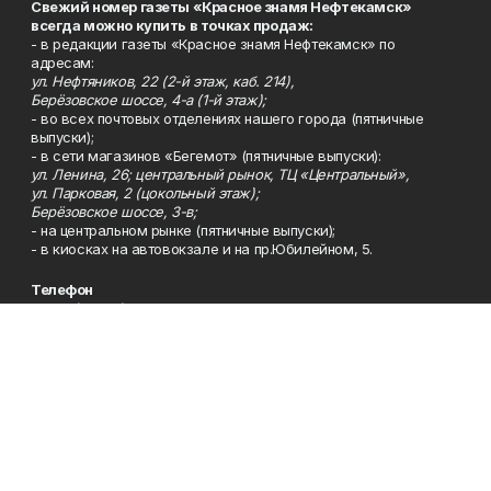
Свежий номер газеты «Красное знамя Нефтекамск»
всегда можно купить в точках продаж:
- в редакции газеты «Красное знамя Нефтекамск» по
адресам:
ул. Нефтяников, 22 (2-й этаж, каб. 214),
Берёзовское шоссе, 4-а (1-й этаж);
- во всех почтовых отделениях нашего города (пятничные
выпуски);
- в сети магазинов «Бегемот» (пятничные выпуски):
ул. Ленина, 26; центральный рынок, ТЦ «Центральный»,
ул. Парковая, 2 (цокольный этаж);
Берёзовское шоссе, 3-в;
- на центральном рынке (пятничные выпуски);
- в киосках на автовокзале и на пр.Юбилейном, 5.
Телефон
Тел. 8 (34783) 7-42-62.
Эл. почта
kzgazeta@mail.ru
Адрес
Адрес редакции: 452688, Республика Башкортостан, г.
Нефтекамск, Берёзовское шоссе, 4-а, 3-й этаж.
Рекламная служба
Тел. 8 (34783) 7-45-35.