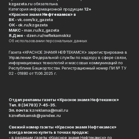
kzgazeta.ru
обязательна.
Категория информационной продукции
12+
«Красное знамя
Нефтекамск
» в
ВК -
vk.com/kz_gazeta
ОК -
ok.ru/kzgazeta
MAKC -
max.ru/kz_gazeta
Я.Дзен -
dzen.ru/neftekamskkz
Об использовании персональных данных
Газета «КРАСНОЕ ЗНАМЯ НЕФТЕКАМСК» зарегистрирована в
Управлении Федеральной службы по надзору в сфере связи,
информационных технологий и массовых коммуникаций по
Республике Башкортостан. Регистрационный номер ПИ № ТУ
02 - 01880 от 11.06.2025 г.
Отдел рекламы газеты «Красное знамя Нефтекамск»
Тел. 8 (34783) 7-45-35.
Эл. почта:
kzreklama@mail.ru
kzneftekamsk@yandex.ru
Свежий номер газеты «Красное знамя Нефтекамск»
всегда можно купить в точках продаж:
- в редакции газеты «Красное знамя Нефтекамск» по