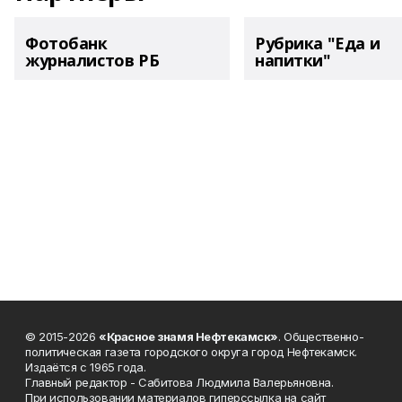
Фотобанк
Рубрика "Еда и
журналистов РБ
напитки"
© 2015-2026
«Красное знамя Нефтекамск»
. Общественно-
политическая газета городского округа город Нефтекамск.
Издаётся с 1965 года.
Главный редактор - Сабитова Людмила Валерьяновна.
При использовании материалов гиперссылка на сайт