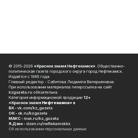
© 2015-2026
«Красное знамя Нефтекамск»
. Общественно-
политическая газета городского округа город Нефтекамск.
Издаётся с 1965 года.
Главный редактор - Сабитова Людмила Валерьяновна.
При использовании материалов гиперссылка на сайт
kzgazeta.ru
обязательна.
Категория информационной продукции
12+
«Красное знамя
Нефтекамск
» в
ВК -
vk.com/kz_gazeta
ОК -
ok.ru/kzgazeta
MAKC -
max.ru/kz_gazeta
Я.Дзен -
dzen.ru/neftekamskkz
Об использовании персональных данных