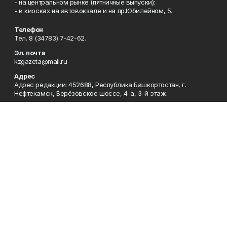
- на центральном рынке (пятничные выпуски);
- в киосках на автовокзале и на пр.Юбилейном, 5.
Телефон
Тел. 8 (34783) 7-42-62.
Эл. почта
kzgazeta@mail.ru
Адрес
Адрес редакции: 452688, Республика Башкортостан, г.
Нефтекамск, Берёзовское шоссе, 4-а, 3-й этаж.
Рекламная служба
Тел. 8 (34783) 7-45-35.
Редакция
Тел. 8 (34783) 7-42-72, 7-42-92..
Приемная
Тел. 8 (34783) 7-42-82.
Сотрудничество
Тел. 8 (34783) 7-42-62.
Отдел кадров
Тел. 8 (34783) 7-42-92.