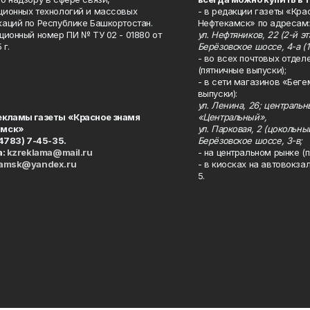
ионных технологий и массовых
- в редакции газеты «Кра
аций по Республике Башкортостан.
Нефтекамск» по адресам:
ционный номер ПИ № ТУ 02 - 01880 от
ул. Нефтяников, 22 (2-й эта
 г.
Берёзовское шоссе, 4-а (1
- во всех почтовых отдел
(пятничные выпуски);
- в сети магазинов «Беге
выпуски):
ул. Ленина, 26; централь
екламы газеты «Красное знамя
«Центральный»,
амск»
ул. Парковая, 2 (цокольны
34783) 7-45-35.
Берёзовское шоссе, 3-в;
а:
kzreklama@mail.ru
- на центральном рынке (п
kamsk@yandex.ru
- в киосках на автовокза
5.