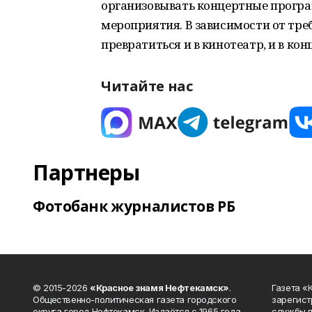
организовывать концертные програ
мероприятия. В зависимости от тре
превратиться и в кинотеатр, и в кон
Читайте нас
Партнеры
Фотобанк журналистов РБ
© 2015-2026
«Красное знамя Нефтекамск»
.
Газета 
Общественно-политическая газета городского
зарегист
округа город Нефтекамск. Издаётся с 1965 года.
службы п