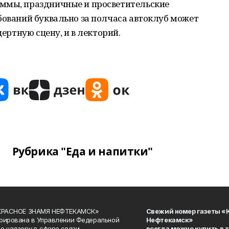
ммы, праздничные и просветительские
бований буквально за полчаса автоклуб может
цертную сцену, и в лекторий.
Рубрика "Еда и напитки"
«КРАСНОЕ ЗНАМЯ НЕФТЕКАМСК»
Свежий номер газеты «
рирована в Управлении Федеральной
Нефтекамск»
о надзору в сфере связи,
всегда можно купить в 