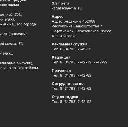
Эл. почта
сное знамя
kzgazeta@mail.ru
ж, каб. 214),
Адрес
-й этаж);
Адрес редакции: 452688,
ениях нашего города
Республика Башкортостан, г.
Нефтекамск, Берёзовское шоссе,
мот» (пятничные
4-а, 3-й этаж.
ный рынок, ТЦ
Рекламная служба
Тел. 8 (34783) 7-45-35.
й этаж);
Редакция
Тел. 8 (34783) 7-42-72, 7-42-92..
ятничные выпуски);
ле и на пр.Юбилейном,
Приемная
Тел. 8 (34783) 7-42-82.
Сотрудничество
Тел. 8 (34783) 7-42-62.
Отдел кадров
Тел. 8 (34783) 7-42-92.