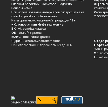
Главный редактор - Сабитова Людмила
информац
Валерьяновна.
коммуник
При использовании материалов гиперссылка на
Регистра
сайт
kzgazeta.ru
обязательна.
11.06.2025
Категория информационной продукции
12+
«Красное знамя
Нефтекамск
» в
ВК -
vk.com/kz_gazeta
ОК -
ok.ru/kzgazeta
MAKC -
max.ru/kz_gazeta
Я.Дзен -
dzen.ru/neftekamskkz
Отдел р
Об использовании персональных данных
Нефтек
Тел. 8 (
Эл. почт
kznefte