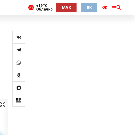
+19 °С
MAX
ВК
ОК
Облачно