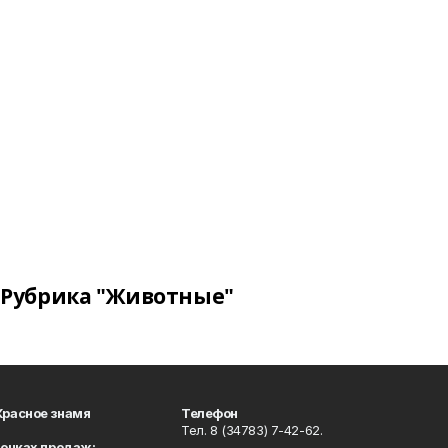
Рубрика "Животные"
Красное знамя
Телефон
Тел. 8 (34783) 7-42-62.
точках продаж: