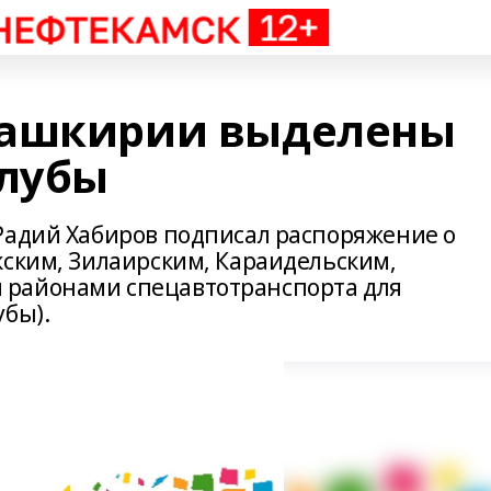
Башкирии выделены
клубы
Радий Хабиров подписал распоряжение о
кским, Зилаирским, Караидельским,
 районами спецавтотранспорта для
убы).