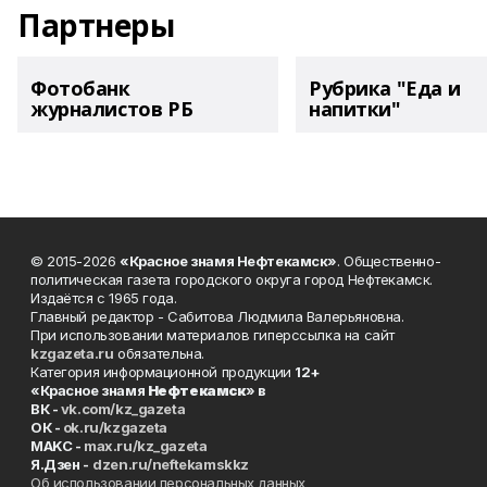
Партнеры
Фотобанк
Рубрика "Еда и
журналистов РБ
напитки"
© 2015-2026
«Красное знамя Нефтекамск»
. Общественно-
политическая газета городского округа город Нефтекамск.
Издаётся с 1965 года.
Главный редактор - Сабитова Людмила Валерьяновна.
При использовании материалов гиперссылка на сайт
kzgazeta.ru
обязательна.
Категория информационной продукции
12+
«Красное знамя
Нефтекамск
» в
ВК -
vk.com/kz_gazeta
ОК -
ok.ru/kzgazeta
MAKC -
max.ru/kz_gazeta
Я.Дзен -
dzen.ru/neftekamskkz
Об использовании персональных данных