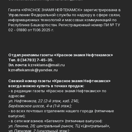
Газета «КРАСНОЕ ЗНАМЯ НЕФТЕКАМСК» зарегистрирована в
Управлении Федеральной службы по надзору в сфере связи,
информационных технологий и массовых коммуникаций по
Республике Башкортостан. Регистрационный номер ПИ № ТУ
02 - 01880 от 11.06.2025 г.
Отдел рекламы газеты «Красное знамя Нефтекамск»
Тел. 8 (34783) 7-45-35.
Эл. почта:
kzreklama@mail.ru
kzneftekamsk@yandex.ru
Свежий номер газеты «Красное знамя Нефтекамск»
всегда можно купить в точках продаж:
- в редакции газеты «Красное знамя Нефтекамск» по
адресам:
ул. Нефтяников, 22 (2-й этаж, каб. 214),
Берёзовское шоссе, 4-а (1-й этаж);
- во всех почтовых отделениях нашего города (пятничные
выпуски);
- в сети магазинов «Бегемот» (пятничные выпуски):
ул. Ленина, 26; центральный рынок, ТЦ «Центральный»,
ул. Парковая, 2 (цокольный этаж);