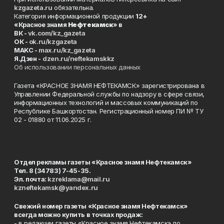
kzgazeta.ru
обязательна.
Категория информационной продукции
12+
«Красное знамя
Нефтекамск
» в
ВК -
vk.com/kz_gazeta
ОК -
ok.ru/kzgazeta
MAKC -
max.ru/kz_gazeta
Я.Дзен -
dzen.ru/neftekamskkz
Об использовании персональных данных
Газета «КРАСНОЕ ЗНАМЯ НЕФТЕКАМСК» зарегистрирована в
Управлении Федеральной службы по надзору в сфере связи,
информационных технологий и массовых коммуникаций по
Республике Башкортостан. Регистрационный номер ПИ № ТУ
02 - 01880 от 11.06.2025 г.
Отдел рекламы газеты «Красное знамя Нефтекамск»
Тел. 8 (34783) 7-45-35.
Эл. почта:
kzreklama@mail.ru
kzneftekamsk@yandex.ru
Свежий номер газеты «Красное знамя Нефтекамск»
всегда можно купить в точках продаж:
- в редакции газеты «Красное знамя Нефтекамск» по