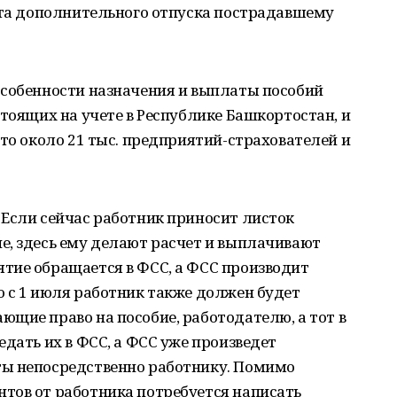
лата дополнительного отпуска пострадавшему
особенности назначения и выплаты пособий
стоящих на учете в Республике Башкортостан, и
это около 21 тыс. предприятий-страхователей и
 Если сейчас работник приносит листок
е, здесь ему делают расчет и выплачивают
тие обращается в ФСС, а ФСС производит
 с 1 июля работник также должен будет
щие право на пособие, работодателю, а тот в
едать их в ФСС, а ФСС уже произведет
ты непосредственно работнику. Помимо
тов от работника потребуется написать