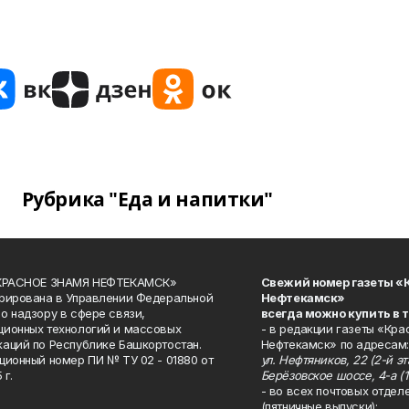
Рубрика "Еда и напитки"
«КРАСНОЕ ЗНАМЯ НЕФТЕКАМСК»
Свежий номер газеты «
рирована в Управлении Федеральной
Нефтекамск»
о надзору в сфере связи,
всегда можно купить в 
ионных технологий и массовых
- в редакции газеты «Кра
аций по Республике Башкортостан.
Нефтекамск» по адресам:
ционный номер ПИ № ТУ 02 - 01880 от
ул. Нефтяников, 22 (2-й эта
 г.
Берёзовское шоссе, 4-а (1
- во всех почтовых отдел
(пятничные выпуски);