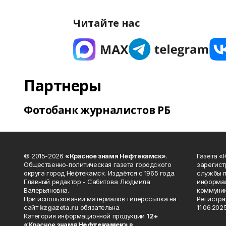
Читайте нас
Партнеры
Фотобанк журналистов РБ
© 2015-2026
«Красное знамя Нефтекамск»
.
Газета 
Общественно-политическая газета городского
зарегист
округа город Нефтекамск. Издаётся с 1965 года.
службы п
Главный редактор - Сабитова Людмила
информац
Валерьяновна.
коммуник
При использовании материалов гиперссылка на
Регистра
сайт
kzgazeta.ru
обязательна.
11.06.2025
Категория информационной продукции
12+
«Красное знамя
Нефтекамск
» в