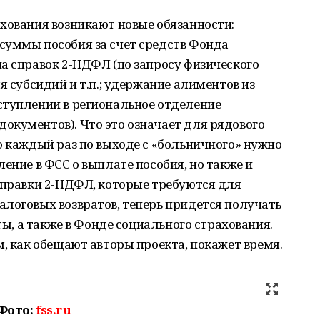
хования возникают новые обязанности:
суммы пособия за счет средств Фонда
а справок 2-НДФЛ (по запросу физического
я субсидий и т.п.; удержание алиментов из
ступлении в региональное отделение
окументов). Что это означает для рядового
о каждый раз по выходе с «больничного» нужно
ение в ФСС о выплате пособия, но также и
справки 2-НДФЛ, которые требуются для
логовых возвратов, теперь придется получать
оты, а также в Фонде социального страхования.
м, как обещают авторы проекта, покажет время.
Фото:
fss.ru