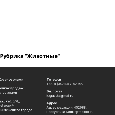
Рубрика "Животные"
Красное знамя
Телефон
Тел. 8 (34783) 7-42-62.
точках продаж:
Эл. почта
сное знамя
kzgazeta@mail.ru
ж, каб. 214),
Адрес
-й этаж);
Адрес редакции: 452688,
ениях нашего города
Республика Башкортостан, г.