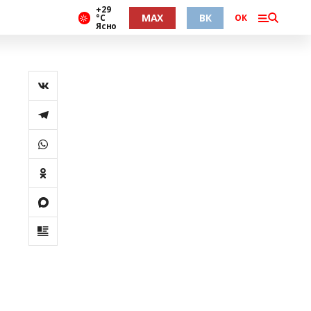
+29
MAX
ВК
°С
ОК
Ясно