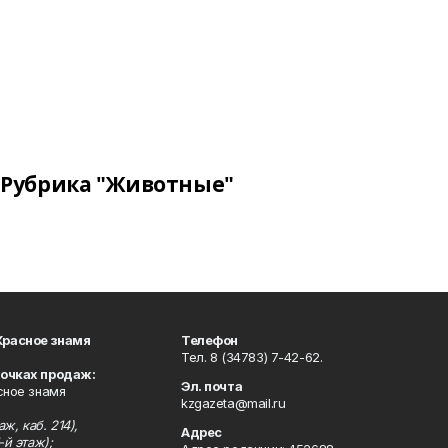
Рубрика "Животные"
Красное знамя
Телефон
Тел. 8 (34783) 7-42-62.
точках продаж:
Эл. почта
сное знамя
kzgazeta@mail.ru
ж, каб. 214),
Адрес
-й этаж);