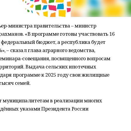
ьер-министра правительства – министр
рахманов. «В программе готовы участвовать 16
т федеральный бюджет, а республика будет
», – сказал глава аграрного ведомства,
 семинара-совещания, посвященного вопросам
ерриторий. Выдача сельских ипотечных
одаря программе к 2025 году свои жилищные
тысяч семей.
 муниципалитетам в реализации многих
дённых указами Президента России