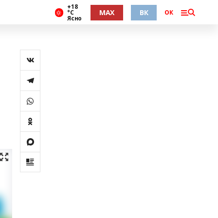
+18
MAX
ВК
°С
ОК
Ясно