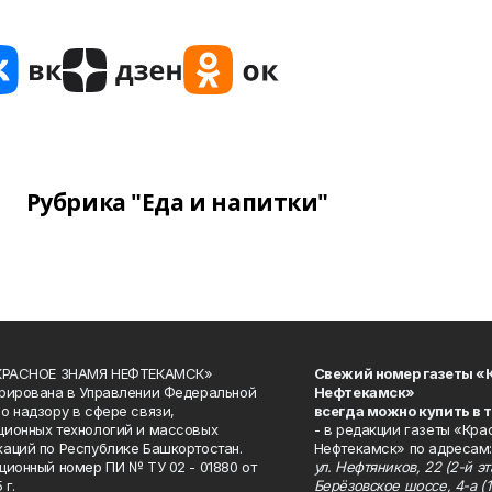
Рубрика "Еда и напитки"
«КРАСНОЕ ЗНАМЯ НЕФТЕКАМСК»
Свежий номер газеты «
рирована в Управлении Федеральной
Нефтекамск»
о надзору в сфере связи,
всегда можно купить в 
ионных технологий и массовых
- в редакции газеты «Кра
аций по Республике Башкортостан.
Нефтекамск» по адресам:
ционный номер ПИ № ТУ 02 - 01880 от
ул. Нефтяников, 22 (2-й эта
 г.
Берёзовское шоссе, 4-а (1