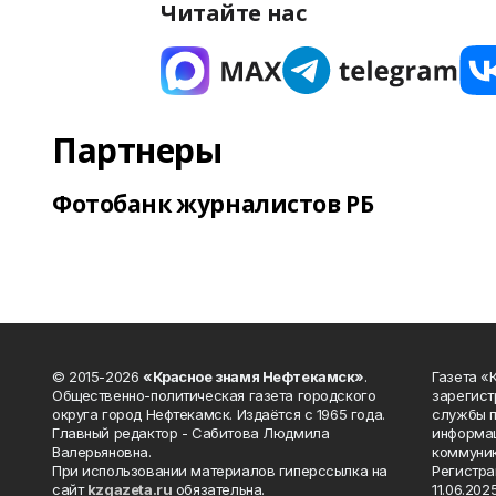
Читайте нас
Партнеры
Фотобанк журналистов РБ
© 2015-2026
«Красное знамя Нефтекамск»
.
Газета 
Общественно-политическая газета городского
зарегист
округа город Нефтекамск. Издаётся с 1965 года.
службы п
Главный редактор - Сабитова Людмила
информац
Валерьяновна.
коммуник
При использовании материалов гиперссылка на
Регистра
сайт
kzgazeta.ru
обязательна.
11.06.2025