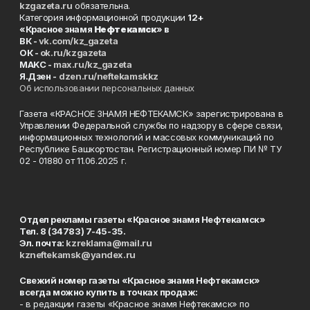
kzgazeta.ru
обязательна.
Категория информационной продукции
12+
«Красное знамя
Нефтекамск
» в
ВК -
vk.com/kz_gazeta
ОК -
ok.ru/kzgazeta
MAKC -
max.ru/kz_gazeta
Я.Дзен -
dzen.ru/neftekamskkz
Об использовании персональных данных
Газета «КРАСНОЕ ЗНАМЯ НЕФТЕКАМСК» зарегистрирована в
Управлении Федеральной службы по надзору в сфере связи,
информационных технологий и массовых коммуникаций по
Республике Башкортостан. Регистрационный номер ПИ № ТУ
02 - 01880 от 11.06.2025 г.
Отдел рекламы газеты «Красное знамя Нефтекамск»
Тел. 8 (34783) 7-45-35.
Эл. почта:
kzreklama@mail.ru
kzneftekamsk@yandex.ru
Свежий номер газеты «Красное знамя Нефтекамск»
всегда можно купить в точках продаж:
- в редакции газеты «Красное знамя Нефтекамск» по