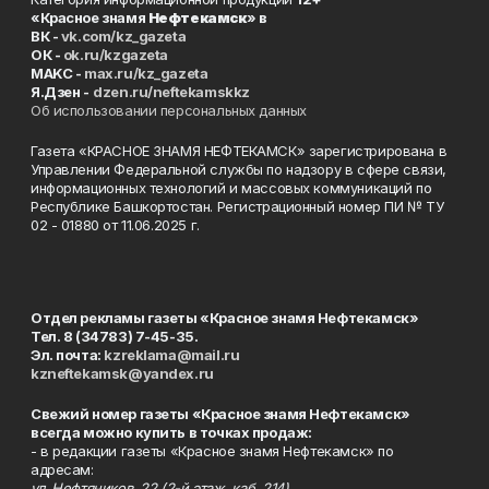
«Красное знамя
Нефтекамск
» в
ВК -
vk.com/kz_gazeta
ОК -
ok.ru/kzgazeta
MAKC -
max.ru/kz_gazeta
Я.Дзен -
dzen.ru/neftekamskkz
Об использовании персональных данных
Газета «КРАСНОЕ ЗНАМЯ НЕФТЕКАМСК» зарегистрирована в
Управлении Федеральной службы по надзору в сфере связи,
информационных технологий и массовых коммуникаций по
Республике Башкортостан. Регистрационный номер ПИ № ТУ
02 - 01880 от 11.06.2025 г.
Отдел рекламы газеты «Красное знамя Нефтекамск»
Тел. 8 (34783) 7-45-35.
Эл. почта:
kzreklama@mail.ru
kzneftekamsk@yandex.ru
Свежий номер газеты «Красное знамя Нефтекамск»
всегда можно купить в точках продаж:
- в редакции газеты «Красное знамя Нефтекамск» по
адресам:
ул. Нефтяников, 22 (2-й этаж, каб. 214),