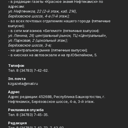
- в редакции газеты «Красное знамя Нефтекамск» по
адресам:
ул. Нефтяников, 22 (2-й этаж, каб. 214),
Берёзовское шоссе, 4-а (1-й этаж);
- во всех почтовых отделениях нашего города (пятничные
выпуски);
- в сети магазинов «Бегемот» (пятничные выпуски):
ул. Ленина, 26; центральный рынок, ТЦ «Центральный»,
ул. Парковая, 2 (цокольный этаж);
Берёзовское шоссе, 3-в;
- на центральном рынке (пятничные выпуски);
- в киосках на автовокзале и на пр.Юбилейном, 5.
Телефон
Тел. 8 (34783) 7-42-62.
Эл. почта
kzgazeta@mail.ru
Адрес
Адрес редакции: 452688, Республика Башкортостан, г.
Нефтекамск, Берёзовское шоссе, 4-а, 3-й этаж.
Рекламная служба
Тел. 8 (34783) 7-45-35.
Редакция
Тел. 8 (34783) 7-42-72, 7-42-92..