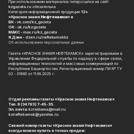
При использовании материалов гиперссылка на сайт
kzgazeta.ru
обязательна.
Категория информационной продукции
12+
«Красное знамя
Нефтекамск
» в
ВК -
vk.com/kz_gazeta
ОК -
ok.ru/kzgazeta
MAKC -
max.ru/kz_gazeta
Я.Дзен -
dzen.ru/neftekamskkz
Об использовании персональных данных
Газета «КРАСНОЕ ЗНАМЯ НЕФТЕКАМСК» зарегистрирована в
Управлении Федеральной службы по надзору в сфере связи,
информационных технологий и массовых коммуникаций по
Республике Башкортостан. Регистрационный номер ПИ № ТУ
02 - 01880 от 11.06.2025 г.
Отдел рекламы газеты «Красное знамя Нефтекамск»
Тел. 8 (34783) 7-45-35.
Эл. почта:
kzreklama@mail.ru
kzneftekamsk@yandex.ru
Свежий номер газеты «Красное знамя Нефтекамск»
всегда можно купить в точках продаж: