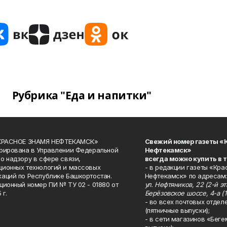
Рубрика "Еда и напитки"
«КРАСНОЕ ЗНАМЯ НЕФТЕКАМСК»
Свежий номер газеты «
рирована в Управлении Федеральной
Нефтекамск»
о надзору в сфере связи,
всегда можно купить в 
ионных технологий и массовых
- в редакции газеты «Кра
аций по Республике Башкортостан.
Нефтекамск» по адресам:
ционный номер ПИ № ТУ 02 - 01880 от
ул. Нефтяников, 22 (2-й эта
 г.
Берёзовское шоссе, 4-а (1
- во всех почтовых отдел
(пятничные выпуски);
- в сети магазинов «Беге