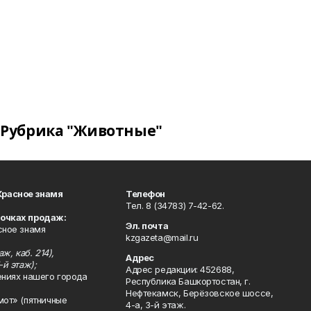
Рубрика "Животные"
Красное знамя
Телефон
Тел. 8 (34783) 7-42-62.
точках продаж:
Эл. почта
сное знамя
kzgazeta@mail.ru
ж, каб. 214),
Адрес
-й этаж);
Адрес редакции: 452688,
ениях нашего города
Республика Башкортостан, г.
Нефтекамск, Берёзовское шоссе,
мот» (пятничные
4-а, 3-й этаж.