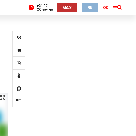
+21 °С
MAX
ВК
ОК
Облачно