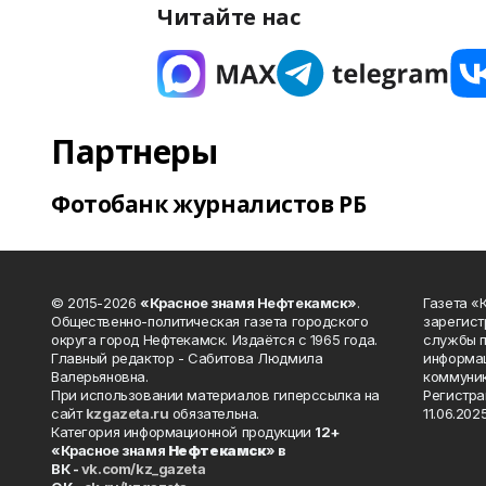
Читайте нас
Партнеры
Фотобанк журналистов РБ
© 2015-2026
«Красное знамя Нефтекамск»
.
Газета 
Общественно-политическая газета городского
зарегист
округа город Нефтекамск. Издаётся с 1965 года.
службы п
Главный редактор - Сабитова Людмила
информац
Валерьяновна.
коммуник
При использовании материалов гиперссылка на
Регистра
сайт
kzgazeta.ru
обязательна.
11.06.2025
Категория информационной продукции
12+
«Красное знамя
Нефтекамск
» в
ВК -
vk.com/kz_gazeta