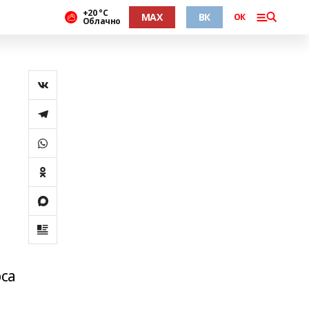
+20 °С
MAX
ВК
ОК
Облачно
рса