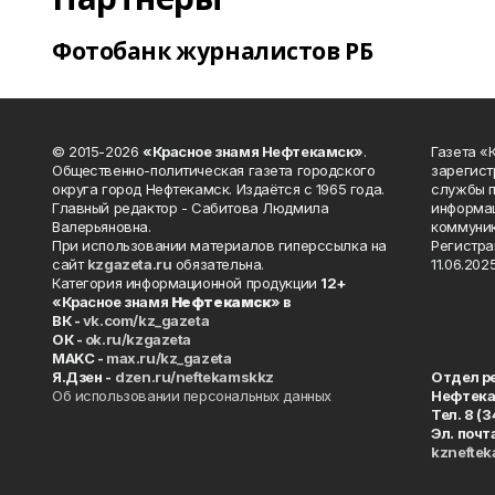
Фотобанк журналистов РБ
© 2015-2026
«Красное знамя Нефтекамск»
.
Газета 
Общественно-политическая газета городского
зарегист
округа город Нефтекамск. Издаётся с 1965 года.
службы п
Главный редактор - Сабитова Людмила
информац
Валерьяновна.
коммуник
При использовании материалов гиперссылка на
Регистра
сайт
kzgazeta.ru
обязательна.
11.06.2025
Категория информационной продукции
12+
«Красное знамя
Нефтекамск
» в
ВК -
vk.com/kz_gazeta
ОК -
ok.ru/kzgazeta
MAKC -
max.ru/kz_gazeta
Я.Дзен -
dzen.ru/neftekamskkz
Отдел р
Об использовании персональных данных
Нефтек
Тел. 8 (
Эл. почт
kznefte