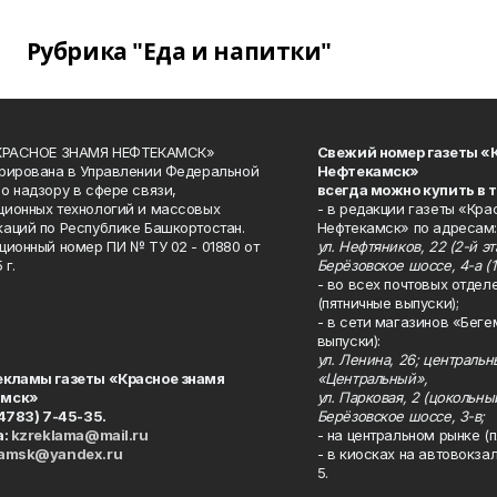
Рубрика "Еда и напитки"
«КРАСНОЕ ЗНАМЯ НЕФТЕКАМСК»
Свежий номер газеты «
рирована в Управлении Федеральной
Нефтекамск»
о надзору в сфере связи,
всегда можно купить в 
ионных технологий и массовых
- в редакции газеты «Кра
аций по Республике Башкортостан.
Нефтекамск» по адресам:
ционный номер ПИ № ТУ 02 - 01880 от
ул. Нефтяников, 22 (2-й эта
 г.
Берёзовское шоссе, 4-а (1
- во всех почтовых отдел
(пятничные выпуски);
- в сети магазинов «Беге
выпуски):
ул. Ленина, 26; централь
екламы газеты «Красное знамя
«Центральный»,
амск»
ул. Парковая, 2 (цокольны
34783) 7-45-35.
Берёзовское шоссе, 3-в;
а:
kzreklama@mail.ru
- на центральном рынке (п
kamsk@yandex.ru
- в киосках на автовокза
5.