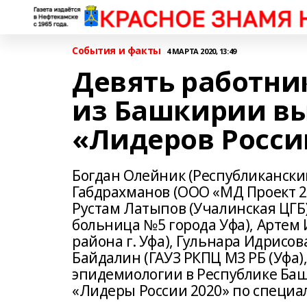
События и факты
4 МАРТА 2020, 13:49
Девять работни
из Башкирии вы
«Лидеров Росси
Богдан Олейник (Республикански
Габдрахманов (ООО «МД Проект 2
Рустам Латыпов (Учалинская ЦГБ
больница №5 города Уфа), Артем И
района г. Уфа), Гульнара Идрисов
Байдалин (ГАУЗ РКПЦ МЗ РБ (Уфа)
эпидемиологии в Республике Баш
«Лидеры России 2020» по специа