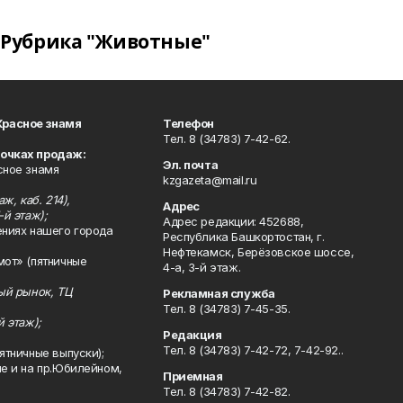
Рубрика "Животные"
Красное знамя
Телефон
Тел. 8 (34783) 7-42-62.
точках продаж:
Эл. почта
сное знамя
kzgazeta@mail.ru
ж, каб. 214),
Адрес
-й этаж);
Адрес редакции: 452688,
ениях нашего города
Республика Башкортостан, г.
Нефтекамск, Берёзовское шоссе,
мот» (пятничные
4-а, 3-й этаж.
ный рынок, ТЦ
Рекламная служба
Тел. 8 (34783) 7-45-35.
й этаж);
Редакция
Тел. 8 (34783) 7-42-72, 7-42-92..
ятничные выпуски);
ле и на пр.Юбилейном,
Приемная
Тел. 8 (34783) 7-42-82.