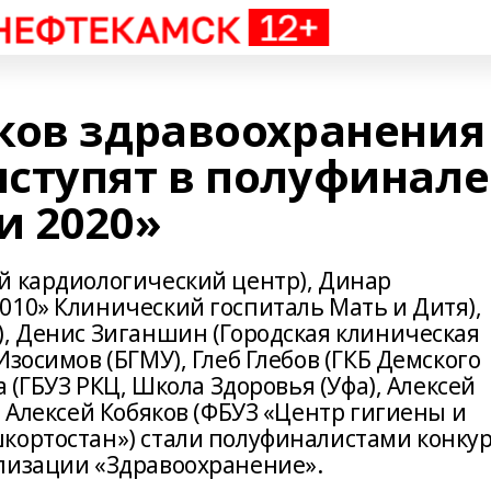
ков здравоохранения
ступят в полуфинале
и 2020»
й кардиологический центр), Динар
010» Клинический госпиталь Мать и Дитя),
), Денис Зиганшин (Городская клиническая
зосимов (БГМУ), Глеб Глебов (ГКБ Демского
а (ГБУЗ РКЦ, Школа Здоровья (Уфа), Алексей
, Алексей Кобяков (ФБУЗ «Центр гигиены и
кортостан») стали полуфиналистами конку
лизации «Здравоохранение».