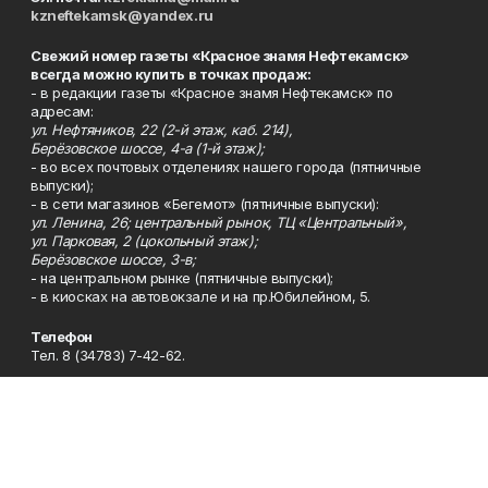
kzneftekamsk@yandex.ru
Свежий номер газеты «Красное знамя Нефтекамск»
всегда можно купить в точках продаж:
- в редакции газеты «Красное знамя Нефтекамск» по
адресам:
ул. Нефтяников, 22 (2-й этаж, каб. 214),
Берёзовское шоссе, 4-а (1-й этаж);
- во всех почтовых отделениях нашего города (пятничные
выпуски);
- в сети магазинов «Бегемот» (пятничные выпуски):
ул. Ленина, 26; центральный рынок, ТЦ «Центральный»,
ул. Парковая, 2 (цокольный этаж);
Берёзовское шоссе, 3-в;
- на центральном рынке (пятничные выпуски);
- в киосках на автовокзале и на пр.Юбилейном, 5.
Телефон
Тел. 8 (34783) 7-42-62.
Эл. почта
kzgazeta@mail.ru
Адрес
Адрес редакции: 452688, Республика Башкортостан, г.
Нефтекамск, Берёзовское шоссе, 4-а, 3-й этаж.