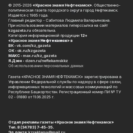
© 2015-2026
«Красное знамя Нефтекамск»
. Общественно-
политическая газета городского округа город Нефтекамск.
Издаётся с 1965 года.
Главный редактор - Сабитова Людмила Валерьяновна.
При использовании материалов гиперссылка на сайт
kzgazeta.ru
обязательна.
Категория информационной продукции
12+
«Красное знамя
Нефтекамск
» в
ВК -
vk.com/kz_gazeta
ОК -
ok.ru/kzgazeta
MAKC -
max.ru/kz_gazeta
Я.Дзен -
dzen.ru/neftekamskkz
Об использовании персональных данных
Газета «КРАСНОЕ ЗНАМЯ НЕФТЕКАМСК» зарегистрирована в
Управлении Федеральной службы по надзору в сфере связи,
информационных технологий и массовых коммуникаций по
Республике Башкортостан. Регистрационный номер ПИ № ТУ
02 - 01880 от 11.06.2025 г.
Отдел рекламы газеты «Красное знамя Нефтекамск»
Тел. 8 (34783) 7-45-35.
Эл. почта:
kzreklama@mail.ru