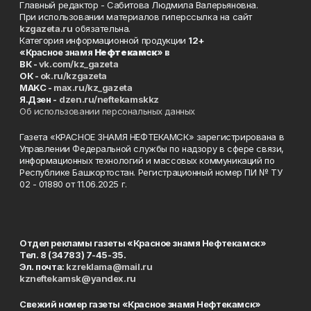
Главный редактор - Сабитова Людмила Валерьяновна.
При использовании материалов гиперссылка на сайт
kzgazeta.ru
обязательна.
Категория информационной продукции
12+
«Красное знамя
Нефтекамск
» в
ВК -
vk.com/kz_gazeta
ОК -
ok.ru/kzgazeta
MAKC -
max.ru/kz_gazeta
Я.Дзен -
dzen.ru/neftekamskkz
Об использовании персональных данных
Газета «КРАСНОЕ ЗНАМЯ НЕФТЕКАМСК» зарегистрирована в
Управлении Федеральной службы по надзору в сфере связи,
информационных технологий и массовых коммуникаций по
Республике Башкортостан. Регистрационный номер ПИ № ТУ
02 - 01880 от 11.06.2025 г.
Отдел рекламы газеты «Красное знамя Нефтекамск»
Тел. 8 (34783) 7-45-35.
Эл. почта:
kzreklama@mail.ru
kzneftekamsk@yandex.ru
Свежий номер газеты «Красное знамя Нефтекамск»