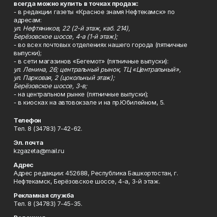
всегда можно купить в точках продаж:
- в редакции газеты «Красное знамя Нефтекамск» по
адресам:
ул. Нефтяников, 22 (2-й этаж, каб. 214),
Берёзовское шоссе, 4-а (1-й этаж);
- во всех почтовых отделениях нашего города (пятничные
выпуски);
- в сети магазинов «Бегемот» (пятничные выпуски):
ул. Ленина, 26; центральный рынок, ТЦ «Центральный»,
ул. Парковая, 2 (цокольный этаж);
Берёзовское шоссе, 3-в;
- на центральном рынке (пятничные выпуски);
- в киосках на автовокзале и на пр.Юбилейном, 5.
Телефон
Тел. 8 (34783) 7-42-62.
Эл. почта
kzgazeta@mail.ru
Адрес
Адрес редакции: 452688, Республика Башкортостан, г.
Нефтекамск, Берёзовское шоссе, 4-а, 3-й этаж.
Рекламная служба
Тел. 8 (34783) 7-45-35.