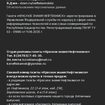
Я.Дзен -
dzen.ru/neftekamskkz
Об использовании персональных данных
Газета «КРАСНОЕ ЗНАМЯ НЕФТЕКАМСК» зарегистрирована в
Управлении Федеральной службы по надзору в сфере связи,
информационных технологий и массовых коммуникаций по
Республике Башкортостан. Регистрационный номер ПИ № ТУ
02 - 01880 от 11.06.2025 г.
Отдел рекламы газеты «Красное знамя Нефтекамск»
Тел. 8 (34783) 7-45-35.
Эл. почта:
kzreklama@mail.ru
kzneftekamsk@yandex.ru
Свежий номер газеты «Красное знамя Нефтекамск»
всегда можно купить в точках продаж:
- в редакции газеты «Красное знамя Нефтекамск» по
адресам:
ул. Нефтяников, 22 (2-й этаж, каб. 214),
Берёзовское шоссе, 4-а (1-й этаж);
- во всех почтовых отделениях нашего города (пятничные
выпуски);
- в сети магазинов «Бегемот» (пятничные выпуски):