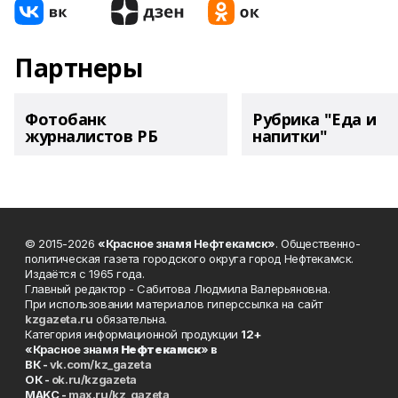
Партнеры
Фотобанк
Рубрика "Еда и
журналистов РБ
напитки"
© 2015-2026
«Красное знамя Нефтекамск»
. Общественно-
политическая газета городского округа город Нефтекамск.
Издаётся с 1965 года.
Главный редактор - Сабитова Людмила Валерьяновна.
При использовании материалов гиперссылка на сайт
kzgazeta.ru
обязательна.
Категория информационной продукции
12+
«Красное знамя
Нефтекамск
» в
ВК -
vk.com/kz_gazeta
ОК -
ok.ru/kzgazeta
MAKC -
max.ru/kz_gazeta