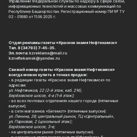
Управлении Федеральной службы по надзору в сфере связи,
информационных технологий и массовых коммуникаций по
Республике Башкортостан. Регистрационный номер ПИ № ТУ
02 - 01880 от 11.06.2025 г.
Отдел рекламы газеты «Красное знамя Нефтекамск»
Тел. 8 (34783) 7-45-35.
Эл. почта:
kzreklama@mail.ru
kzneftekamsk@yandex.ru
Свежий номер газеты «Красное знамя Нефтекамск»
всегда можно купить в точках продаж:
- в редакции газеты «Красное знамя Нефтекамск» по
адресам:
ул. Нефтяников, 22 (2-й этаж, каб. 214),
Берёзовское шоссе, 4-а (1-й этаж);
- во всех почтовых отделениях нашего города (пятничные
выпуски);
- в сети магазинов «Бегемот» (пятничные выпуски):
ул. Ленина, 26; центральный рынок, ТЦ «Центральный»,
ул. Парковая, 2 (цокольный этаж);
Берёзовское шоссе, 3-в;
- на центральном рынке (пятничные выпуски);