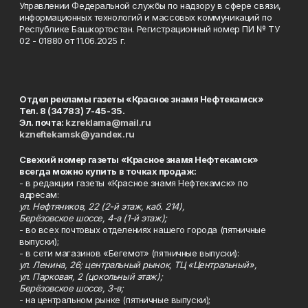
Управлении Федеральной службы по надзору в сфере связи,
информационных технологий и массовых коммуникаций по
Республике Башкортостан. Регистрационный номер ПИ № ТУ
02 - 01880 от 11.06.2025 г.
Отдел рекламы газеты «Красное знамя Нефтекамск»
Тел. 8 (34783) 7-45-35.
Эл. почта:
kzreklama@mail.ru
kzneftekamsk@yandex.ru
Свежий номер газеты «Красное знамя Нефтекамск»
всегда можно купить в точках продаж:
- в редакции газеты «Красное знамя Нефтекамск» по
адресам:
ул. Нефтяников, 22 (2-й этаж, каб. 214),
Берёзовское шоссе, 4-а (1-й этаж);
- во всех почтовых отделениях нашего города (пятничные
выпуски);
- в сети магазинов «Бегемот» (пятничные выпуски):
ул. Ленина, 26; центральный рынок, ТЦ «Центральный»,
ул. Парковая, 2 (цокольный этаж);
Берёзовское шоссе, 3-в;
- на центральном рынке (пятничные выпуски);