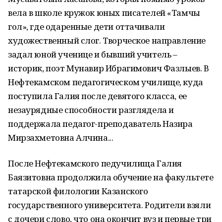
вела в школе кружок юных писателей «Тамчы
гол», где одаренные дети оттачивали
художественный слог. Творческое направление
задал юной ученице и бывший учитель –
историк, поэт Мунавир Ибрагимович Фазлыев. В
Нефтекамском педагогическом училище, куда
поступила Галия после девятого класса, ее
незаурядные способности разглядела и
поддержала педагог-преподаватель Назира
Мирзахметовна Алчина...
После Нефтекамского педучилища Галия
Баязитовна продолжила обучение на факультете
татарской филологии Казанского
государственного университета. Родители взяли
с дочери слово, что она окончит вуз и первые три