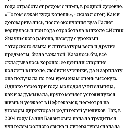
года отработает рядом с ними, в родной деревне.
«Потом езжай куда хочешь», - сказал отец. Как и
договаривались, после окончания вуза Галия
вернулась и три года отработала в школе с.Истяк
Янаульского района, наряду с уроками
татарского языка и литературы вела и другие
предметы, была вожатой. Казалось бы, всё
складывалось хорошо: ее ценили старшие
коллеги в школе, любили ученики, да и зарплату
она получала по тем временам очень высокую.
Однако через три года молодая учительница,
как и задумывала, круто меняет устоявшуюся
жизнь и уезжает в Нефтекамск, несмотря на
уговоры директора и родителей учеников. Так, в
2004 году Галия Баязитовна начала трудиться
учителем родного языка и литературы сначала