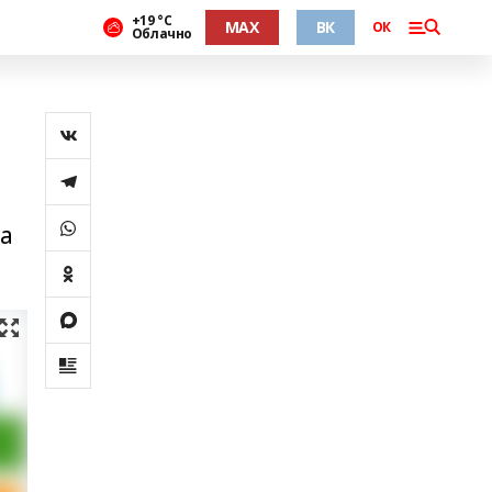
+19 °С
MAX
ВК
ОК
Облачно
а