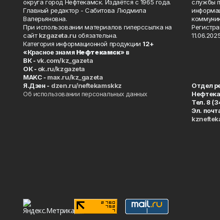
округа город Нефтекамск. Издаётся с 1965 года.
службы п
Главный редактор - Сабитова Людмила
информац
Валерьяновна.
коммуник
При использовании материалов гиперссылка на
Регистра
сайт
kzgazeta.ru
обязательна.
11.06.2025
Категория информационной продукции
12+
«Красное знамя
Нефтекамск
» в
ВК -
vk.com/kz_gazeta
ОК -
ok.ru/kzgazeta
MAKC -
max.ru/kz_gazeta
Я.Дзен -
dzen.ru/neftekamskkz
Отдел р
Об использовании персональных данных
Нефтек
Тел. 8 (
Эл. почт
kznefte