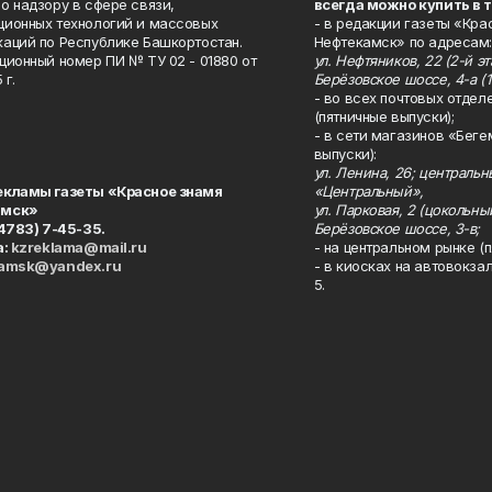
о надзору в сфере связи,
всегда можно купить в 
ионных технологий и массовых
- в редакции газеты «Кра
аций по Республике Башкортостан.
Нефтекамск» по адресам:
ционный номер ПИ № ТУ 02 - 01880 от
ул. Нефтяников, 22 (2-й эта
 г.
Берёзовское шоссе, 4-а (1
- во всех почтовых отдел
(пятничные выпуски);
- в сети магазинов «Беге
выпуски):
ул. Ленина, 26; централь
екламы газеты «Красное знамя
«Центральный»,
амск»
ул. Парковая, 2 (цокольны
34783) 7-45-35.
Берёзовское шоссе, 3-в;
а:
kzreklama@mail.ru
- на центральном рынке (п
kamsk@yandex.ru
- в киосках на автовокза
5.