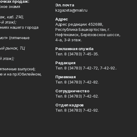
точках продаж:
Эл. почта
сное знамя
kzgazeta@mail.ru
ж, каб. 214),
Адрес
-й этаж);
Адрес редакции: 452688,
ениях нашего города
Республика Башкортостан, г.
Нефтекамск, Берёзовское шоссе,
мот» (пятничные
4-а, 3-й этаж.
ный рынок, ТЦ
Рекламная служба
Тел. 8 (34783) 7-45-35.
й этаж);
Редакция
Тел. 8 (34783) 7-42-72, 7-42-92..
ятничные выпуски);
ле и на пр.Юбилейном,
Приемная
Тел. 8 (34783) 7-42-82.
Сотрудничество
Тел. 8 (34783) 7-42-62.
Отдел кадров
Тел. 8 (34783) 7-42-92.