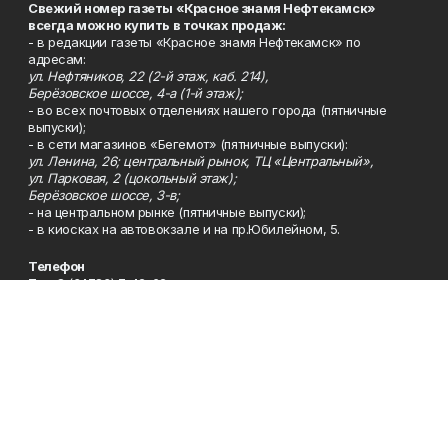
Свежий номер газеты «Красное знамя Нефтекамск»
всегда можно купить в точках продаж:
- в редакции газеты «Красное знамя Нефтекамск» по
адресам:
ул. Нефтяников, 22 (2-й этаж, каб. 214),
Берёзовское шоссе, 4-а (1-й этаж);
- во всех почтовых отделениях нашего города (пятничные
выпуски);
- в сети магазинов «Бегемот» (пятничные выпуски):
ул. Ленина, 26; центральный рынок, ТЦ «Центральный»,
ул. Парковая, 2 (цокольный этаж);
Берёзовское шоссе, 3-в;
- на центральном рынке (пятничные выпуски);
- в киосках на автовокзале и на пр.Юбилейном, 5.
Телефон
Тел. 8 (34783) 7-42-62.
Эл. почта
kzgazeta@mail.ru
Адрес
Адрес редакции: 452688, Республика Башкортостан, г.
Нефтекамск, Берёзовское шоссе, 4-а, 3-й этаж.
Рекламная служба
Тел. 8 (34783) 7-45-35.