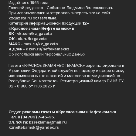
Издаётся с 1965 года.
Главный редактор - Сабитова Людмила Валерьяновна.
При использовании материалов гиперссылка на сайт
kzgazeta.ru
обязательна.
Категория информационной продукции
12+
«Красное знамя
Нефтекамск
» в
ВК -
vk.com/kz_gazeta
ОК -
ok.ru/kzgazeta
MAKC -
max.ru/kz_gazeta
Я.Дзен -
dzen.ru/neftekamskkz
Об использовании персональных данных
Газета «КРАСНОЕ ЗНАМЯ НЕФТЕКАМСК» зарегистрирована в
Управлении Федеральной службы по надзору в сфере связи,
информационных технологий и массовых коммуникаций по
Республике Башкортостан. Регистрационный номер ПИ № ТУ
02 - 01880 от 11.06.2025 г.
Отдел рекламы газеты «Красное знамя Нефтекамск»
Тел. 8 (34783) 7-45-35.
Эл. почта:
kzreklama@mail.ru
kzneftekamsk@yandex.ru