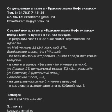
Отдел рекламы газеты «Красное знамя Нефтекамск»
Тел. 8 (34783) 7-45-35.
Эл. почта:
kzreklama@mail.ru
kzneftekamsk@yandex.ru
Свежий номер газеты «Красное знамя Нефтекамск»
всегда можно купить в точках продаж:
- в редакции газеты «Красное знамя Нефтекамск» по
адресам:
ул. Нефтяников, 22 (2-й этаж, каб. 214),
Берёзовское шоссе, 4-а (1-й этаж);
- во всех почтовых отделениях нашего города (пятничные
выпуски);
- в сети магазинов «Бегемот» (пятничные выпуски):
ул. Ленина, 26; центральный рынок, ТЦ «Центральный»,
ул. Парковая, 2 (цокольный этаж);
Берёзовское шоссе, 3-в;
- на центральном рынке (пятничные выпуски);
- в киосках на автовокзале и на пр.Юбилейном, 5.
Телефон
Тел. 8 (34783) 7-42-62.
Эл. почта
kzgazeta@mail.ru