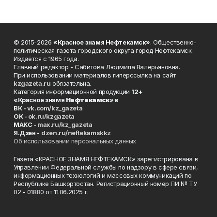
© 2015-2026
«Красное знамя Нефтекамск»
. Общественно-
политическая газета городского округа город Нефтекамск.
Издаётся с 1965 года.
Главный редактор - Сабитова Людмила Валерьяновна.
При использовании материалов гиперссылка на сайт
kzgazeta.ru
обязательна.
Категория информационной продукции
12+
«Красное знамя
Нефтекамск
» в
ВК -
vk.com/kz_gazeta
ОК -
ok.ru/kzgazeta
MAKC -
max.ru/kz_gazeta
Я.Дзен -
dzen.ru/neftekamskkz
Об использовании персональных данных
Газета «КРАСНОЕ ЗНАМЯ НЕФТЕКАМСК» зарегистрирована в
Управлении Федеральной службы по надзору в сфере связи,
информационных технологий и массовых коммуникаций по
Республике Башкортостан. Регистрационный номер ПИ № ТУ
02 - 01880 от 11.06.2025 г.