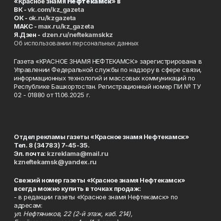
«Красное знамя
Нефтекамск
» в
ВК -
vk.com/kz_gazeta
ОК -
ok.ru/kzgazeta
MAKC -
max.ru/kz_gazeta
Я.Дзен -
dzen.ru/neftekamskkz
Об использовании персональных данных
Газета «КРАСНОЕ ЗНАМЯ НЕФТЕКАМСК» зарегистрирована в
Управлении Федеральной службы по надзору в сфере связи,
информационных технологий и массовых коммуникаций по
Республике Башкортостан. Регистрационный номер ПИ № ТУ
02 - 01880 от 11.06.2025 г.
Отдел рекламы газеты «Красное знамя Нефтекамск»
Тел. 8 (34783) 7-45-35.
Эл. почта:
kzreklama@mail.ru
kzneftekamsk@yandex.ru
Свежий номер газеты «Красное знамя Нефтекамск»
всегда можно купить в точках продаж:
- в редакции газеты «Красное знамя Нефтекамск» по
адресам:
ул. Нефтяников, 22 (2-й этаж, каб. 214),