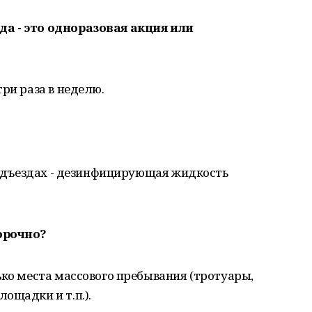
а - это одноразовая акция или
ри раза в неделю.
 подъездах - дезинфицирующая жидкость
орочно?
ько места массового пребывания (тротуары,
ощадки и т.п.).