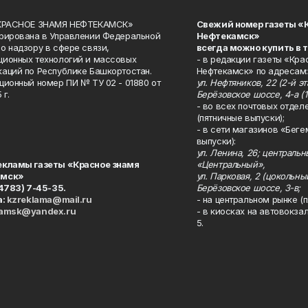
«КРАСНОЕ ЗНАМЯ НЕФТЕКАМСК»
Свежий номер газеты «
рирована в Управлении Федеральной
Нефтекамск»
о надзору в сфере связи,
всегда можно купить в 
ионных технологий и массовых
- в редакции газеты «Кра
аций по Республике Башкортостан.
Нефтекамск» по адресам:
ционный номер ПИ № ТУ 02 - 01880 от
ул. Нефтяников, 22 (2-й эта
 г.
Берёзовское шоссе, 4-а (1
- во всех почтовых отдел
(пятничные выпуски);
- в сети магазинов «Беге
выпуски):
ул. Ленина, 26; централь
екламы газеты «Красное знамя
«Центральный»,
амск»
ул. Парковая, 2 (цокольны
34783) 7-45-35.
Берёзовское шоссе, 3-в;
а:
kzreklama@mail.ru
- на центральном рынке (п
kamsk@yandex.ru
- в киосках на автовокза
5.