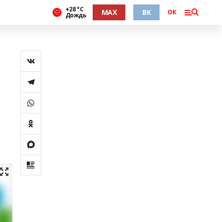
+28 °С
MAX
ВК
ОК
Дождь