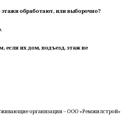
е этажи обработают, или выборочно?
.
, если их дом, подъезд, этаж не
луживающие организации – ООО «Ремжилстрой»