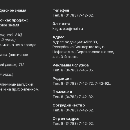
Красное знамя
Телефон
Тел. 8 (34783) 7-42-62.
точках продаж:
Эл. почта
сное знамя
kzgazeta@mail.ru
ж, каб. 214),
Адрес
-й этаж);
Адрес редакции: 452688,
ениях нашего города
Республика Башкортостан, г.
Нефтекамск, Берёзовское шоссе,
мот» (пятничные
4-а, 3-й этаж.
ный рынок, ТЦ
Рекламная служба
Тел. 8 (34783) 7-45-35.
й этаж);
Редакция
Тел. 8 (34783) 7-42-72, 7-42-92..
ятничные выпуски);
ле и на пр.Юбилейном,
Приемная
Тел. 8 (34783) 7-42-82.
Сотрудничество
Тел. 8 (34783) 7-42-62.
Отдел кадров
Тел. 8 (34783) 7-42-92.