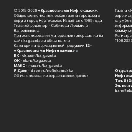
© 2015-2026
«Красное знамя Нефтекамск»
.
Газета 
Общественно-политическая газета городского
зарегист
округа город Нефтекамск. Издаётся с 1965 года.
службы п
Главный редактор - Сабитова Людмила
информац
Валерьяновна.
коммуник
При использовании материалов гиперссылка на
Регистра
сайт
kzgazeta.ru
обязательна.
11.06.2025
Категория информационной продукции
12+
«Красное знамя
Нефтекамск
» в
ВК -
vk.com/kz_gazeta
ОК -
ok.ru/kzgazeta
MAKC -
max.ru/kz_gazeta
Я.Дзен -
dzen.ru/neftekamskkz
Отдел р
Об использовании персональных данных
Нефтек
Тел. 8 (
Эл. почт
kznefte