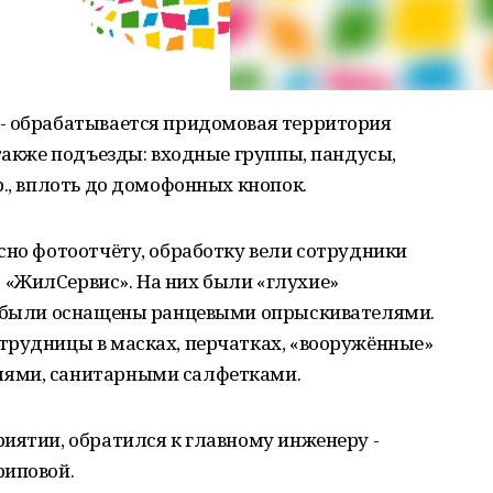
- обрабатывается придомовая территория
 также подъезды: входные группы, пандусы,
р., вплоть до домофонных кнопок.
сно фотоотчёту, обработку вели сотрудники
«ЖилСервис». На них были «глухие»
и были оснащены ранцевыми опрыскивателями.
трудницы в масках, перчатках, «вооружённые»
ями, санитарными салфетками.
иятии, обратился к главному инженеру -
риповой.